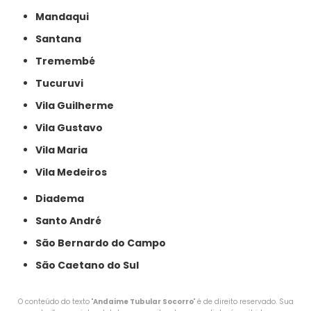
Mandaqui
Santana
Tremembé
Tucuruvi
Vila Guilherme
Vila Gustavo
Vila Maria
Vila Medeiros
Diadema
Santo André
São Bernardo do Campo
São Caetano do Sul
O conteúdo do texto "
Andaime Tubular Socorro
" é de direito reservado. Sua