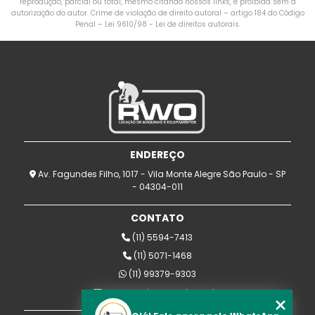
reprodução, parcial ou total, mesmo citando nossos links, é proibida sem a
autorização do autor. Crime de violação de direito autoral – artigo 184 do Código
Penal –
Lei 9610/98 - Lei de direitos autorais
.
ENDEREÇO
Av. Fagundes Filho, 1017 - Vila Monte Alegre São Paulo - SP
- 04304-011
CONTATO
(11) 5594-7413
(11) 5071-1468
(11) 99379-9303
rwomaquinas@uol.com.br