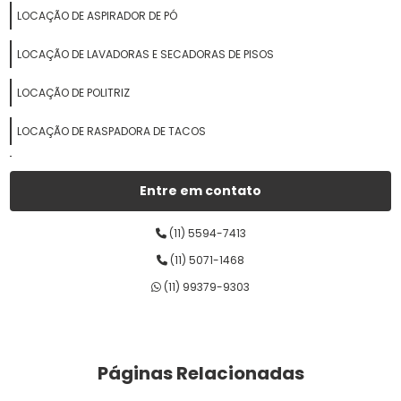
LOCAÇÃO DE ASPIRADOR DE PÓ
LOCAÇÃO DE LAVADORAS E SECADORAS DE PISOS
LOCAÇÃO DE POLITRIZ
LOCAÇÃO DE RASPADORA DE TACOS
LOCAÇÕES DE ANDAIMES
Entre em contato
LOCAÇÕES DE BETONEIRAS
(11) 5594-7413
LOCAÇÕES DE COMPACTADORES DE SOLO
(11) 5071-1468
LOCAÇÕES DE COMPRESSORES DE AR
(11) 99379-9303
LOCAÇÕES DE CORTADORA DE PISOS
LOCAÇÕES DE ENCERADEIRA
Páginas Relacionadas
LOCAÇÕES DE EQUIPAMENTOS DE CONSTRUÇÃO