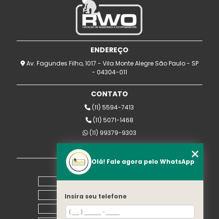
ENDEREÇO
Av. Fagundes Filho, 1017 - Vila Monte Alegre São Paulo - SP
- 04304-011
CONTATO
(11) 5594-7413
(11) 5071-1468
(11) 99379-9303
rwomaquinas@uol.com.br
Olá! Fale agora pelo WhatsApp
MENU
Home
Empresa
Insira seu telefone
Equipamentos