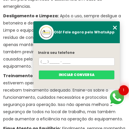
emergências.
Desligamento e Limpeza:
Após o uso, sempre desligue a
betoneira e desconecte a fonte de energia, se aplicável.
Limpe o equipamento totalmente, removendo qualquer
Olá! Fale agora pelo WhatsApp
resíduo de concreto ou sujeira. A limpeza adequada não
apenas mantém a betoneira em boas condições, mas
também previne acidentes, como escorregões e quedas,
Insira seu telefone
causados pela sujeira acumulada no chão ao redor do
equipamento.
INICIAR CONVERSA
Treinamento dos Operadores:
Se várias pessoas
estiverem operando a betoneira, é crucial que todas
recebam treinamento adequado. Ensine-os sobre o
1
funcionamento, cuidados necessários e protocolos de
segurança para operação. Isso não apenas melhora a
segurança de todos no local de trabalho, mas também
pode aumentar a eficiência na operação do equipamento.
Fique Atento ao Equilíbrio:
Finalmente, sempre mantenha