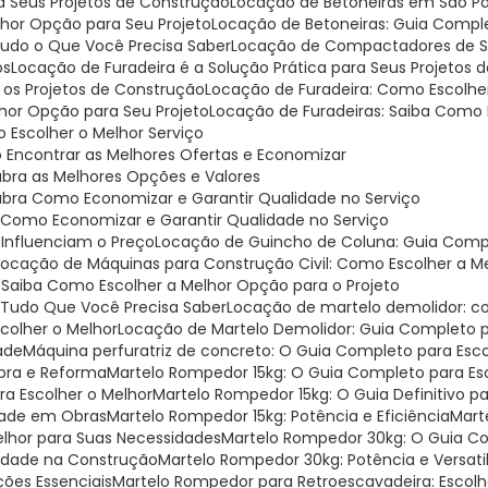
ra Seus Projetos de Construção
Locação de Betoneiras em São Pa
lhor Opção para Seu Projeto
Locação de Betoneiras: Guia Compl
 Tudo o Que Você Precisa Saber
Locação de Compactadores de Sol
os
Locação de Furadeira é a Solução Prática para Seus Projetos
a os Projetos de Construção
Locação de Furadeira: Como Escolhe
lhor Opção para Seu Projeto
Locação de Furadeiras: Saiba Como 
Escolher o Melhor Serviço
 Encontrar as Melhores Ofertas e Economizar
bra as Melhores Opções e Valores
ubra Como Economizar e Garantir Qualidade no Serviço
 Como Economizar e Garantir Qualidade no Serviço
 Influenciam o Preço
Locação de Guincho de Coluna: Guia Compl
Locação de Máquinas para Construção Civil: Como Escolher a M
: Saiba Como Escolher a Melhor Opção para o Projeto
: Tudo Que Você Precisa Saber
Locação de martelo demolidor: c
scolher o Melhor
Locação de Martelo Demolidor: Guia Completo p
ade
Máquina perfuratriz de concreto: O Guia Completo para Esco
Obra e Reforma
Martelo Rompedor 15kg: O Guia Completo para Esc
ra Escolher o Melhor
Martelo Rompedor 15kg: O Guia Definitivo p
idade em Obras
Martelo Rompedor 15kg: Potência e Eficiência
Mar
elhor para Suas Necessidades
Martelo Rompedor 30kg: O Guia C
ilidade na Construção
Martelo Rompedor 30kg: Potência e Versati
ções Essenciais
Martelo Rompedor para Retroescavadeira: Escol