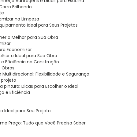
 Conheça Vantagens e Dicas para Escolha
 Carro Brilhando
te
nomizar na Limpeza
 Equipamento Ideal para Seus Projetos
her o Melhor para Sua Obra
mizar
para Economizar
lher o Ideal para Sua Obra
 e Eficiência na Construção
s Obras
 Multidirecional: Flexibilidade e Segurança
 projeto
a pintura: Dicas para Escolher o Ideal
a e Eficiência
 Ideal para Seu Projeto
ime Preço: Tudo que Você Precisa Saber