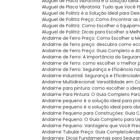
Aluguel de Placa Vibratória é a Solução Ide
Aluguel de Placa Vibratória: Tudo que Você 
Aluguel de Politriz é a Solução Ideal para Dei
Aluguel de Politriz Preço: Como Encontrar a
Aluguel de Politriz: Como Escolher o Equipa
Aluguel de Politriz: Dicas para Escolher a Mel
Andaime de Ferro Preço: Como Escolher a 
Andaime de ferro preço: descubra como ec
Andaime de Ferro Preço: Guia Completo e A
Andaime de Ferro: A Importância da Seguran
Andaime de ferro: como escolher o melhor 
Andaime de Ferro: Segurança e Eficiência n
Andaime Industrial: Segurança e Eficiência
A
Andaime Multidirecional: Versatilidade em 
Andaime para pintura: como escolher o ideal
Andaime Para Pintura: O Guia Completo Par
Andaime pequeno é a solução ideal para p
Andaime pequeno é a solução ideal para o
Andaime Pequeno para Construções: Guia 
Andaime Pequeno: O Guia Completo para U
Andaime Pequeno: Vantagens que Você Pre
Andaime Tubular Preço: Guia Completo
And
Andaimes: Dicas Fundamentais para Segura