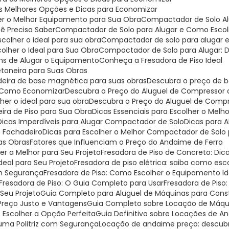
as Melhores Opções e Dicas para Economizar
er o Melhor Equipamento para Sua Obra
Compactador de Solo Al
ê Precisa Saber
Compactador de Solo para Alugar e Como Escolh
colher o ideal para sua obra
Compactador de solo para alugar 
olher o Ideal para Sua Obra
Compactador de Solo para Alugar: D
ns de Alugar o Equipamento
Conheça a Fresadora de Piso Ideal
etoneira para Suas Obras
deira de base magnética para suas obras
Descubra o preço de b
 e Como Economizar
Descubra o Preço do Aluguel de Compressor
er o ideal para sua obra
Descubra o Preço do Aluguel de Comp
eira de Piso para Sua Obra
Dicas Essenciais para Escolher o Mel
Dicas Imperdíveis para Alugar Compactador de Solo
Dicas para
e Fachadeiro
Dicas para Escolher o Melhor Compactador de Solo 
uas Obras
Fatores que Influenciam o Preço do Andaime de Ferro
er a Melhor para Seu Projeto
Fresadora de Piso de Concreto: Di
Ideal para Seu Projeto
Fresadora de piso elétrica: saiba como escol
om Segurança
Fresadora de Piso: Como Escolher o Equipamento I
Fresadora de Piso: O Guia Completo para Usar
Fresadora de Piso
 Seu Projeto
Guia Completo para Aluguel de Máquinas para Const
 Preço Justo e Vantagens
Guia Completo sobre Locação de Máqui
o Escolher a Opção Perfeita
Guia Definitivo sobre Locações de 
r uma Politriz com Segurança
Locação de andaime preço: descu