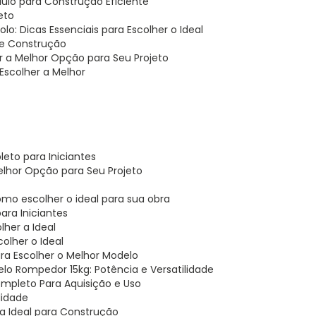
ulo para Construção Eficiente
eto
o: Dicas Essenciais para Escolher o Ideal
 de Construção
r a Melhor Opção para Seu Projeto
Escolher a Melhor
eto para Iniciantes
elhor Opção para Seu Projeto
omo escolher o ideal para sua obra
ara Iniciantes
lher a Ideal
olher o Ideal
ara Escolher o Melhor Modelo
telo Rompedor 15kg: Potência e Versatilidade
ompleto Para Aquisição e Uso
lidade
ha Ideal para Construção