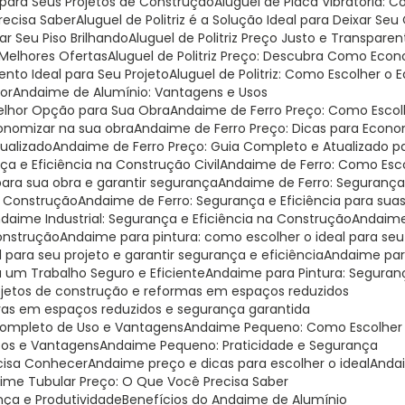
al para Seus Projetos de Construção
Aluguel de Placa Vibratória:
Precisa Saber
Aluguel de Politriz é a Solução Ideal para Deixar Seu
xar Seu Piso Brilhando
Aluguel de Politriz Preço Justo e Transparen
s Melhores Ofertas
Aluguel de Politriz Preço: Descubra Como Eco
mento Ideal para Seu Projeto
Aluguel de Politriz: Como Escolher o
hor
Andaime de Alumínio: Vantagens e Usos
Melhor Opção para Sua Obra
Andaime de Ferro Preço: Como Escol
onomizar na sua obra
Andaime de Ferro Preço: Dicas para Econo
tualizado
Andaime de Ferro Preço: Guia Completo e Atualizado 
ça e Eficiência na Construção Civil
Andaime de Ferro: Como Esco
para sua obra e garantir segurança
Andaime de Ferro: Segurança
a Construção
Andaime de Ferro: Segurança e Eficiência para sua
ndaime Industrial: Segurança e Eficiência na Construção
Andaime
Construção
Andaime para pintura: como escolher o ideal para seu
 para seu projeto e garantir segurança e eficiência
Andaime par
a um Trabalho Seguro e Eficiente
Andaime para Pintura: Seguranç
rojetos de construção e reformas em espaços reduzidos
bras em espaços reduzidos e segurança garantida
Completo de Uso e Vantagens
Andaime Pequeno: Como Escolher o
sos e Vantagens
Andaime Pequeno: Praticidade e Segurança
cisa Conhecer
Andaime preço e dicas para escolher o ideal
Anda
aime Tubular Preço: O Que Você Precisa Saber
nça e Produtividade
Benefícios do Andaime de Alumínio