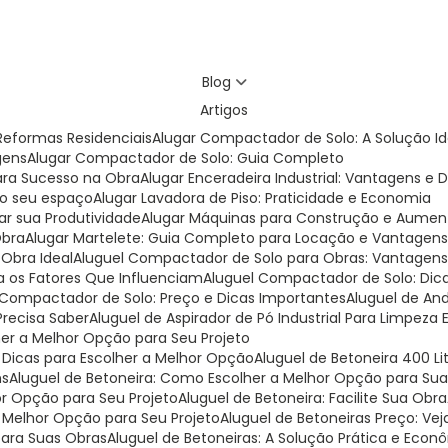
Blog
Artigos
eformas Residenciais
Alugar Compactador de Solo: A Solução I
gens
Alugar Compactador de Solo: Guia Completo
para Sucesso na Obra
Alugar Enceradeira Industrial: Vantagens e 
 do seu espaço
Alugar Lavadora de Piso: Praticidade e Economia
ar sua Produtividade
Alugar Máquinas para Construção e Aumen
Obra
Alugar Martelete: Guia Completo para Locação e Vantagen
 Obra Ideal
Aluguel Compactador de Solo para Obras: Vantagens 
a os Fatores Que Influenciam
Aluguel Compactador de Solo: Dic
l Compactador de Solo: Preço e Dicas Importantes
Aluguel de A
Precisa Saber
Aluguel de Aspirador de Pó Industrial Para Limpeza 
lher a Melhor Opção para Seu Projeto
e Dicas para Escolher a Melhor Opção
Aluguel de Betoneira 400 L
ns
Aluguel de Betoneira: Como Escolher a Melhor Opção para Su
or Opção para Seu Projeto
Aluguel de Betoneira: Facilite Sua Obra
a Melhor Opção para Seu Projeto
Aluguel de Betoneiras Preço: V
para Suas Obras
Aluguel de Betoneiras: A Solução Prática e Eco