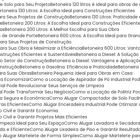
 Solo para Seu Projeto
Betoneira 120 litros é ideal para obras de
Betoneira 130 Litros: A Escolha Ideal para Construções Eficientes
 para Seus Projetos de Construção
Betoneira 130 Litros: Praticidade
te
Betoneira 200 Litros: A Escolha Ideal para Construções Eficient
ras
Betoneira 200 Litros: A Melhor Escolha para Sua Obra
as de Grande Porte
Betoneira 600 Litros: A Escolha Ideal para Gr
 para Seus Projetos de Construção
para Sua Obra e Maximizar a Eficiência
Betoneira 600 Litros: Van
onstruções Eficientes e Sustentáveis
Betoneira a Diesel: A Soluçã
 no Setor da Construção
Betoneira a Diesel: Vantagens e Aplicaç
Construção
Betoneira a Gasolina: Eficiência e Praticidade
Betoneira
ara Suas Obras
Betoneira Pequena: Ideal para Obras em Casa
ara Economizar
Como a Locação de Aspirador de Pó Industrial P
rial Pode Revolucionar Seus Serviços de Limpeza
ial Pode Transformar Seu Negócio
Como a Locação de Politriz P
ma Segura e Econômica
Como Alugar Compactador de Solo Faci
as Eficientes
Como Alugar Enceradeira Industrial Pode Otimiza
 Civil e Garantir Economia
ivil e Garantir Projetos Mais Eficientes
Limpeza Ideal para Seu Espaço
Como Alugar Lavadora e Secadora
da e Eficiente
Como Alugar Lixadeira de Piso e Garantir Resultado
o Alugar Martelete de Forma Simples
Como Alugar Martelete pa