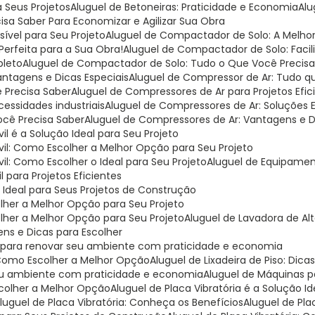
a Seus Projetos
Aluguel de Betoneiras: Praticidade e Economia
Al
cisa Saber Para Economizar e Agilizar Sua Obra
ível para Seu Projeto
Aluguel de Compactador de Solo: A Melh
Perfeita para a Sua Obra!
Aluguel de Compactador de Solo: Facil
pleto
Aluguel de Compactador de Solo: Tudo o Que Você Precisa
antagens e Dicas Especiais
Aluguel de Compressor de Ar: Tudo q
 Precisa Saber
Aluguel de Compressores de Ar para Projetos Efic
cessidades industriais
Aluguel de Compressores de Ar: Soluções E
ocê Precisa Saber
Aluguel de Compressores de Ar: Vantagens e 
l é a Solução Ideal para Seu Projeto
vil: Como Escolher a Melhor Opção para Seu Projeto
il: Como Escolher o Ideal para Seu Projeto
Aluguel de Equipamen
 para Projetos Eficientes
o Ideal para Seus Projetos de Construção
olher a Melhor Opção para Seu Projeto
olher a Melhor Opção para Seu Projeto
Aluguel de Lavadora de Al
ens e Dicas para Escolher
deal para renovar seu ambiente com praticidade e economia
: Como Escolher a Melhor Opção
Aluguel de Lixadeira de Piso: Dica
r seu ambiente com praticidade e economia
Aluguel de Máquinas 
scolher a Melhor Opção
Aluguel de Placa Vibratória é a Solução 
Aluguel de Placa Vibratória: Conheça os Benefícios
Aluguel de Pl