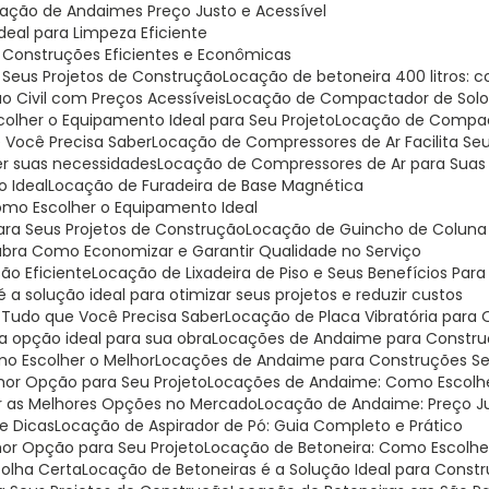
cação de Andaimes Preço Justo e Acessível
Ideal para Limpeza Eficiente
a Construções Eficientes e Econômicas
a Seus Projetos de Construção
Locação de betoneira 400 litros:
o Civil com Preços Acessíveis
Locação de Compactador de Solo:
lher o Equipamento Ideal para Seu Projeto
Locação de Compa
 Você Precisa Saber
Locação de Compressores de Ar Facilita Se
er suas necessidades
Locação de Compressores de Ar para Suas
o Ideal
Locação de Furadeira de Base Magnética
omo Escolher o Equipamento Ideal
para Seus Projetos de Construção
Locação de Guincho de Coluna 
ubra Como Economizar e Garantir Qualidade no Serviço
ção Eficiente
Locação de Lixadeira de Piso e Seus Benefícios Par
 a solução ideal para otimizar seus projetos e reduzir custos
: Tudo que Você Precisa Saber
Locação de Placa Vibratória para
 a opção ideal para sua obra
Locações de Andaime para Construç
o Escolher o Melhor
Locações de Andaime para Construções Seg
hor Opção para Seu Projeto
Locações de Andaime: Como Escolh
r as Melhores Opções no Mercado
Locação de Andaime: Preço J
e Dicas
Locação de Aspirador de Pó: Guia Completo e Prático
hor Opção para Seu Projeto
Locação de Betoneira: Como Escolh
colha Certa
Locação de Betoneiras é a Solução Ideal para Const