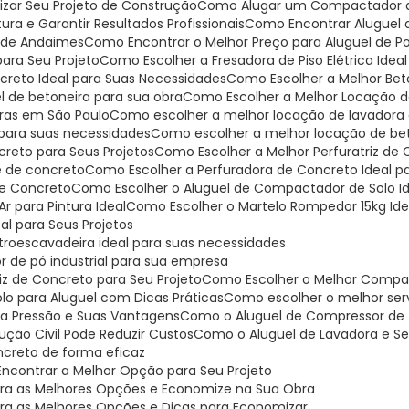
mizar Seu Projeto de Construção
Como Alugar um Compactador de
ra e Garantir Resultados Profissionais
Como Encontrar Aluguel
o de Andaimes
Como Encontrar o Melhor Preço para Aluguel de Pol
para Seu Projeto
Como Escolher a Fresadora de Piso Elétrica Idea
ncreto Ideal para Suas Necessidades
Como Escolher a Melhor Bet
l de betoneira para sua obra
Como Escolher a Melhor Locação de
iras em São Paulo
Como escolher a melhor locação de lavadora 
 para suas necessidades
Como escolher a melhor locação de be
creto para Seus Projetos
Como Escolher a Melhor Perfuratriz de
je de concreto
Como Escolher a Perfuradora de Concreto Ideal p
 de Concreto
Como Escolher o Aluguel de Compactador de Solo Id
r para Pintura Ideal
Como Escolher o Martelo Rompedor 15kg Ide
al para Seus Projetos
troescavadeira ideal para suas necessidades
r de pó industrial para sua empresa
riz de Concreto para Seu Projeto
Como Escolher o Melhor Compa
lo para Aluguel com Dicas Práticas
Como escolher o melhor serv
ta Pressão e Suas Vantagens
Como o Aluguel de Compressor de A
ção Civil Pode Reduzir Custos
Como o Aluguel de Lavadora e Se
oncreto de forma eficaz
Encontrar a Melhor Opção para Seu Projeto
bra as Melhores Opções e Economize na Sua Obra
bra as Melhores Opções e Dicas para Economizar