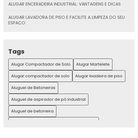
ALUGAR ENCERADEIRA INDUSTRIAL: VANTAGENS E DICAS
ALUGAR LAVADORA DE PISO E FACILITE A LIMPEZA DO SEU
ESPAÇO
ALUGAR LAVADORA DE PISO: PRATICIDADE E ECONOMIA
ALUGAR MÁQUINAS PARA CONSTRUÇÃO E AUMENTAR SUA
Tags
PRODUTIVIDADE
Alugar Compactador de Solo
Alugar Martelete
ALUGAR MÁQUINAS PARA CONSTRUÇÃO E AUMENTE SUA
PRODUTIVIDADE
Alugar compactador de solo
Alugar lixadeira de piso
ALUGAR MARTELETE: A MELHOR OPÇÃO PARA SUA OBRA
Aluguel de Betoneiras
Aluguel de aspirador de pó industrial
ALUGAR MARTELETE: GUIA COMPLETO PARA LOCAÇÃO E
VANTAGENS
Aluguel de betoneira
ALUGAR MARTELETE: O GUIA COMPLETO PARA SUA OBRA
Aluguel de compressor de ar para pintura
IDEAL
Aluguel de compressor de ar preço
ALUGUEL COMPACTADOR DE SOLO PARA OBRAS: