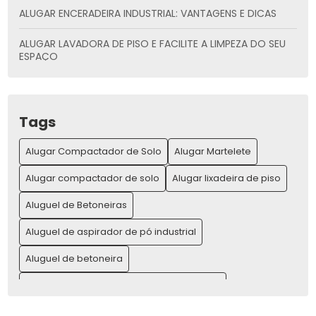
ALUGAR ENCERADEIRA INDUSTRIAL: VANTAGENS E DICAS
ALUGAR LAVADORA DE PISO E FACILITE A LIMPEZA DO SEU
ESPAÇO
ALUGAR LAVADORA DE PISO: PRATICIDADE E ECONOMIA
ALUGAR MÁQUINAS PARA CONSTRUÇÃO E AUMENTAR SUA
Tags
PRODUTIVIDADE
Alugar Compactador de Solo
Alugar Martelete
ALUGAR MÁQUINAS PARA CONSTRUÇÃO E AUMENTE SUA
PRODUTIVIDADE
Alugar compactador de solo
Alugar lixadeira de piso
ALUGAR MARTELETE: A MELHOR OPÇÃO PARA SUA OBRA
Aluguel de Betoneiras
Aluguel de aspirador de pó industrial
ALUGAR MARTELETE: GUIA COMPLETO PARA LOCAÇÃO E
VANTAGENS
Aluguel de betoneira
ALUGAR MARTELETE: O GUIA COMPLETO PARA SUA OBRA
Aluguel de compressor de ar para pintura
IDEAL
Aluguel de compressor de ar preço