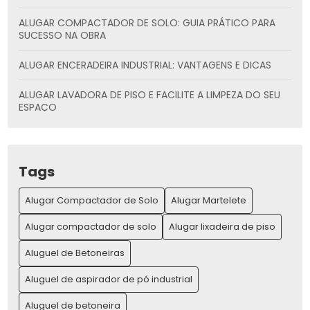
ALUGAR COMPACTADOR DE SOLO: GUIA PRÁTICO PARA
SUCESSO NA OBRA
ALUGAR ENCERADEIRA INDUSTRIAL: VANTAGENS E DICAS
ALUGAR LAVADORA DE PISO E FACILITE A LIMPEZA DO SEU
ESPAÇO
ALUGAR LAVADORA DE PISO: PRATICIDADE E ECONOMIA
ALUGAR MÁQUINAS PARA CONSTRUÇÃO E AUMENTAR SUA
Tags
PRODUTIVIDADE
Alugar Compactador de Solo
Alugar Martelete
ALUGAR MÁQUINAS PARA CONSTRUÇÃO E AUMENTE SUA
PRODUTIVIDADE
Alugar compactador de solo
Alugar lixadeira de piso
ALUGAR MARTELETE: A MELHOR OPÇÃO PARA SUA OBRA
Aluguel de Betoneiras
Aluguel de aspirador de pó industrial
ALUGAR MARTELETE: GUIA COMPLETO PARA LOCAÇÃO E
VANTAGENS
Aluguel de betoneira