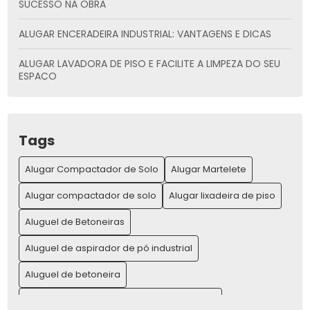
SUCESSO NA OBRA
ALUGAR ENCERADEIRA INDUSTRIAL: VANTAGENS E DICAS
ALUGAR LAVADORA DE PISO E FACILITE A LIMPEZA DO SEU
ESPAÇO
ALUGAR LAVADORA DE PISO: PRATICIDADE E ECONOMIA
ALUGAR MÁQUINAS PARA CONSTRUÇÃO E AUMENTAR SUA
Tags
PRODUTIVIDADE
Alugar Compactador de Solo
Alugar Martelete
ALUGAR MÁQUINAS PARA CONSTRUÇÃO E AUMENTE SUA
PRODUTIVIDADE
Alugar compactador de solo
Alugar lixadeira de piso
ALUGAR MARTELETE: A MELHOR OPÇÃO PARA SUA OBRA
Aluguel de Betoneiras
Aluguel de aspirador de pó industrial
ALUGAR MARTELETE: GUIA COMPLETO PARA LOCAÇÃO E
VANTAGENS
Aluguel de betoneira
ALUGAR MARTELETE: O GUIA COMPLETO PARA SUA OBRA
Aluguel de compressor de ar para pintura
IDEAL