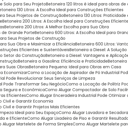
 Solo para Seu Projeto
Betoneira 120 litros é ideal para obras de
Betoneira 130 Litros: A Escolha Ideal para Construções Eficientes
 para Seus Projetos de Construção
Betoneira 130 Litros: Praticidade
te
Betoneira 200 Litros: A Escolha Ideal para Construções Eficient
ras
Betoneira 200 Litros: A Melhor Escolha para Sua Obra
as de Grande Porte
Betoneira 600 Litros: A Escolha Ideal para Gr
 para Seus Projetos de Construção
para Sua Obra e Maximizar a Eficiência
Betoneira 600 Litros: Van
onstruções Eficientes e Sustentáveis
Betoneira a Diesel: A Soluçã
 no Setor da Construção
Betoneira a Diesel: Vantagens e Aplicaç
Construção
Betoneira a Gasolina: Eficiência e Praticidade
Betoneira
ara Suas Obras
Betoneira Pequena: Ideal para Obras em Casa
ara Economizar
Como a Locação de Aspirador de Pó Industrial P
rial Pode Revolucionar Seus Serviços de Limpeza
ial Pode Transformar Seu Negócio
Como a Locação de Politriz P
ma Segura e Econômica
Como Alugar Compactador de Solo Faci
as Eficientes
Como Alugar Enceradeira Industrial Pode Otimiza
 Civil e Garantir Economia
ivil e Garantir Projetos Mais Eficientes
Limpeza Ideal para Seu Espaço
Como Alugar Lavadora e Secadora
da e Eficiente
Como Alugar Lixadeira de Piso e Garantir Resultado
o Alugar Martelete de Forma Simples
Como Alugar Martelete pa