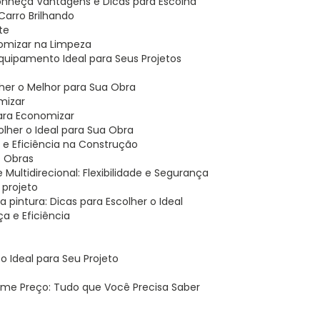
 Conheça Vantagens e Dicas para Escolha
 Carro Brilhando
te
nomizar na Limpeza
 Equipamento Ideal para Seus Projetos
her o Melhor para Sua Obra
mizar
para Economizar
lher o Ideal para Sua Obra
 e Eficiência na Construção
s Obras
 Multidirecional: Flexibilidade e Segurança
 projeto
a pintura: Dicas para Escolher o Ideal
a e Eficiência
 Ideal para Seu Projeto
ime Preço: Tudo que Você Precisa Saber