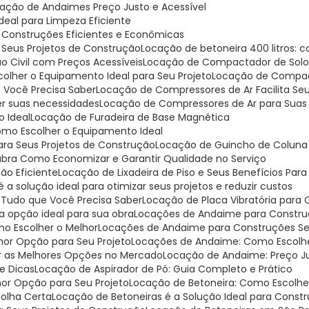
cação de Andaimes Preço Justo e Acessível
Ideal para Limpeza Eficiente
a Construções Eficientes e Econômicas
a Seus Projetos de Construção
Locação de betoneira 400 litros:
o Civil com Preços Acessíveis
Locação de Compactador de Solo:
lher o Equipamento Ideal para Seu Projeto
Locação de Compa
 Você Precisa Saber
Locação de Compressores de Ar Facilita Se
er suas necessidades
Locação de Compressores de Ar para Suas
o Ideal
Locação de Furadeira de Base Magnética
omo Escolher o Equipamento Ideal
para Seus Projetos de Construção
Locação de Guincho de Coluna 
ubra Como Economizar e Garantir Qualidade no Serviço
ção Eficiente
Locação de Lixadeira de Piso e Seus Benefícios Par
 a solução ideal para otimizar seus projetos e reduzir custos
: Tudo que Você Precisa Saber
Locação de Placa Vibratória para
 a opção ideal para sua obra
Locações de Andaime para Construç
o Escolher o Melhor
Locações de Andaime para Construções Seg
hor Opção para Seu Projeto
Locações de Andaime: Como Escolh
r as Melhores Opções no Mercado
Locação de Andaime: Preço J
e Dicas
Locação de Aspirador de Pó: Guia Completo e Prático
hor Opção para Seu Projeto
Locação de Betoneira: Como Escolh
colha Certa
Locação de Betoneiras é a Solução Ideal para Const