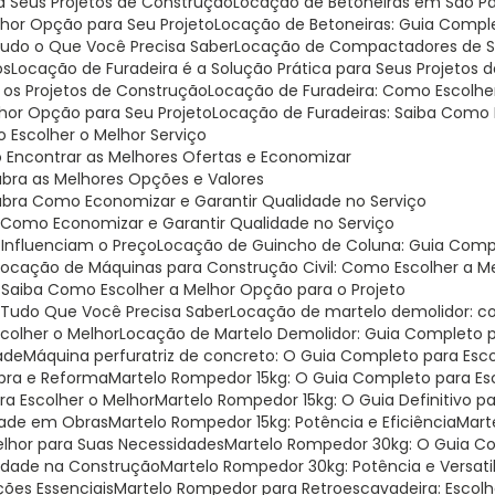
ra Seus Projetos de Construção
Locação de Betoneiras em São Pa
lhor Opção para Seu Projeto
Locação de Betoneiras: Guia Compl
 Tudo o Que Você Precisa Saber
Locação de Compactadores de Sol
os
Locação de Furadeira é a Solução Prática para Seus Projetos
a os Projetos de Construção
Locação de Furadeira: Como Escolhe
lhor Opção para Seu Projeto
Locação de Furadeiras: Saiba Como 
Escolher o Melhor Serviço
 Encontrar as Melhores Ofertas e Economizar
bra as Melhores Opções e Valores
ubra Como Economizar e Garantir Qualidade no Serviço
 Como Economizar e Garantir Qualidade no Serviço
 Influenciam o Preço
Locação de Guincho de Coluna: Guia Compl
Locação de Máquinas para Construção Civil: Como Escolher a M
: Saiba Como Escolher a Melhor Opção para o Projeto
: Tudo Que Você Precisa Saber
Locação de martelo demolidor: c
scolher o Melhor
Locação de Martelo Demolidor: Guia Completo p
ade
Máquina perfuratriz de concreto: O Guia Completo para Esco
Obra e Reforma
Martelo Rompedor 15kg: O Guia Completo para Esc
ra Escolher o Melhor
Martelo Rompedor 15kg: O Guia Definitivo p
idade em Obras
Martelo Rompedor 15kg: Potência e Eficiência
Mar
elhor para Suas Necessidades
Martelo Rompedor 30kg: O Guia C
ilidade na Construção
Martelo Rompedor 30kg: Potência e Versati
ções Essenciais
Martelo Rompedor para Retroescavadeira: Escol