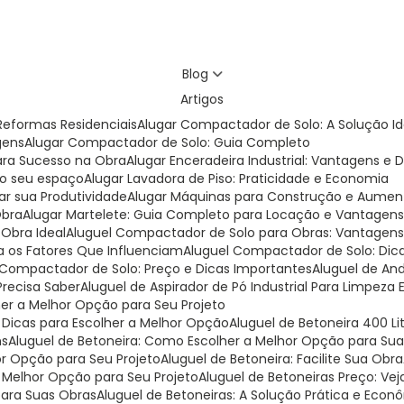
Blog
Artigos
eformas Residenciais
Alugar Compactador de Solo: A Solução I
gens
Alugar Compactador de Solo: Guia Completo
para Sucesso na Obra
Alugar Enceradeira Industrial: Vantagens e 
 do seu espaço
Alugar Lavadora de Piso: Praticidade e Economia
ar sua Produtividade
Alugar Máquinas para Construção e Aumen
Obra
Alugar Martelete: Guia Completo para Locação e Vantagen
 Obra Ideal
Aluguel Compactador de Solo para Obras: Vantagens 
a os Fatores Que Influenciam
Aluguel Compactador de Solo: Dic
l Compactador de Solo: Preço e Dicas Importantes
Aluguel de A
Precisa Saber
Aluguel de Aspirador de Pó Industrial Para Limpeza 
lher a Melhor Opção para Seu Projeto
e Dicas para Escolher a Melhor Opção
Aluguel de Betoneira 400 L
ns
Aluguel de Betoneira: Como Escolher a Melhor Opção para Su
or Opção para Seu Projeto
Aluguel de Betoneira: Facilite Sua Obra
a Melhor Opção para Seu Projeto
Aluguel de Betoneiras Preço: V
para Suas Obras
Aluguel de Betoneiras: A Solução Prática e Eco