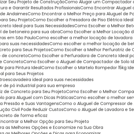
mizar Seu Projeto de Construção
Como Alugar um Compactador de
ra e Garantir Resultados Profissionais
Como Encontrar Aluguel
o de Andaimes
Como Encontrar o Melhor Preço para Aluguel de Pol
para Seu Projeto
Como Escolher a Fresadora de Piso Elétrica Idea
ncreto Ideal para Suas Necessidades
Como Escolher a Melhor Bet
l de betoneira para sua obra
Como Escolher a Melhor Locação de
iras em São Paulo
Como escolher a melhor locação de lavadora 
 para suas necessidades
Como escolher a melhor locação de be
creto para Seus Projetos
Como Escolher a Melhor Perfuratriz de
je de concreto
Como Escolher a Perfuradora de Concreto Ideal p
 de Concreto
Como Escolher o Aluguel de Compactador de Solo Id
r para Pintura Ideal
Como Escolher o Martelo Rompedor 15kg Ide
al para Seus Projetos
troescavadeira ideal para suas necessidades
r de pó industrial para sua empresa
riz de Concreto para Seu Projeto
Como Escolher o Melhor Compa
lo para Aluguel com Dicas Práticas
Como escolher o melhor serv
ta Pressão e Suas Vantagens
Como o Aluguel de Compressor de A
ção Civil Pode Reduzir Custos
Como o Aluguel de Lavadora e Se
oncreto de forma eficaz
Encontrar a Melhor Opção para Seu Projeto
bra as Melhores Opções e Economize na Sua Obra
bra as Melhores Opções e Dicas para Economizar