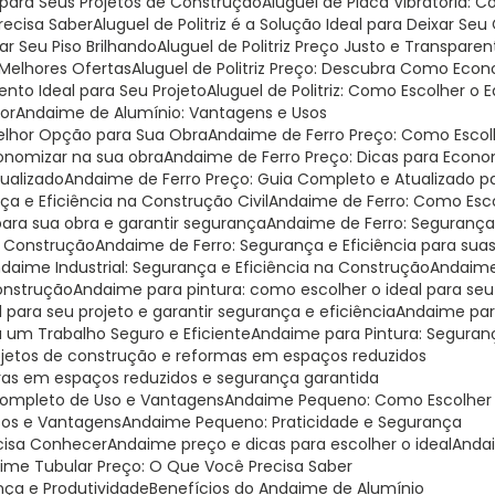
al para Seus Projetos de Construção
Aluguel de Placa Vibratória:
Precisa Saber
Aluguel de Politriz é a Solução Ideal para Deixar Seu
xar Seu Piso Brilhando
Aluguel de Politriz Preço Justo e Transparen
s Melhores Ofertas
Aluguel de Politriz Preço: Descubra Como Eco
mento Ideal para Seu Projeto
Aluguel de Politriz: Como Escolher o
hor
Andaime de Alumínio: Vantagens e Usos
Melhor Opção para Sua Obra
Andaime de Ferro Preço: Como Escol
onomizar na sua obra
Andaime de Ferro Preço: Dicas para Econo
tualizado
Andaime de Ferro Preço: Guia Completo e Atualizado 
ça e Eficiência na Construção Civil
Andaime de Ferro: Como Esco
para sua obra e garantir segurança
Andaime de Ferro: Segurança
a Construção
Andaime de Ferro: Segurança e Eficiência para sua
ndaime Industrial: Segurança e Eficiência na Construção
Andaime
Construção
Andaime para pintura: como escolher o ideal para seu
 para seu projeto e garantir segurança e eficiência
Andaime par
a um Trabalho Seguro e Eficiente
Andaime para Pintura: Seguranç
rojetos de construção e reformas em espaços reduzidos
bras em espaços reduzidos e segurança garantida
Completo de Uso e Vantagens
Andaime Pequeno: Como Escolher o
sos e Vantagens
Andaime Pequeno: Praticidade e Segurança
cisa Conhecer
Andaime preço e dicas para escolher o ideal
Anda
aime Tubular Preço: O Que Você Precisa Saber
nça e Produtividade
Benefícios do Andaime de Alumínio