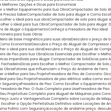
as Melhores Opções e Dicas para Economizar
er o Melhor Equipamento para Sua Obra
Compactador de Solo Al
ê Precisa Saber
Compactador de Solo para Alugar e Como Escolh
colher o ideal para sua obra
Compactador de solo para alugar 
olher o Ideal para Sua Obra
Compactador de Solo para Alugar: D
ns de Alugar o Equipamento
Conheça a Fresadora de Piso Ideal
etoneira para Suas Obras
deira de base magnética para suas obras
Descubra o preço de b
 e Como Economizar
Descubra o Preço do Aluguel de Compressor
er o ideal para sua obra
Descubra o Preço do Aluguel de Comp
eira de Piso para Sua Obra
Dicas Essenciais para Escolher o Mel
Dicas Imperdíveis para Alugar Compactador de Solo
Dicas para
e Fachadeiro
Dicas para Escolher o Melhor Compactador de Solo 
uas Obras
Fatores que Influenciam o Preço do Andaime de Ferro
er a Melhor para Seu Projeto
Fresadora de Piso de Concreto: Di
Ideal para Seu Projeto
Fresadora de piso elétrica: saiba como escol
om Segurança
Fresadora de Piso: Como Escolher o Equipamento I
Fresadora de Piso: O Guia Completo para Usar
Fresadora de Piso
 Seu Projeto
Guia Completo para Aluguel de Máquinas para Const
 Preço Justo e Vantagens
Guia Completo sobre Locação de Máqui
o Escolher a Opção Perfeita
Guia Definitivo sobre Locações de 
r uma Politriz com Segurança
Locação de andaime preço: descu