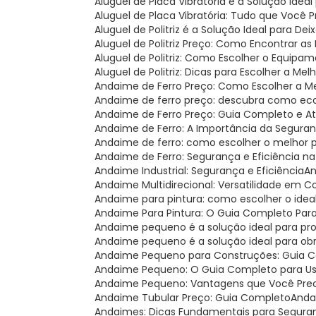
Aluguel de Placa Vibratória é a Solução Ide
Aluguel de Placa Vibratória: Tudo que Você 
Aluguel de Politriz é a Solução Ideal para Dei
Aluguel de Politriz Preço: Como Encontrar a
Aluguel de Politriz: Como Escolher o Equipa
Aluguel de Politriz: Dicas para Escolher a Mel
Andaime de Ferro Preço: Como Escolher a 
Andaime de ferro preço: descubra como ec
Andaime de Ferro Preço: Guia Completo e A
Andaime de Ferro: A Importância da Seguran
Andaime de ferro: como escolher o melhor 
Andaime de Ferro: Segurança e Eficiência n
Andaime Industrial: Segurança e Eficiência
A
Andaime Multidirecional: Versatilidade em 
Andaime para pintura: como escolher o ideal
Andaime Para Pintura: O Guia Completo Par
Andaime pequeno é a solução ideal para p
Andaime pequeno é a solução ideal para o
Andaime Pequeno para Construções: Guia 
Andaime Pequeno: O Guia Completo para U
Andaime Pequeno: Vantagens que Você Pre
Andaime Tubular Preço: Guia Completo
And
Andaimes: Dicas Fundamentais para Segura