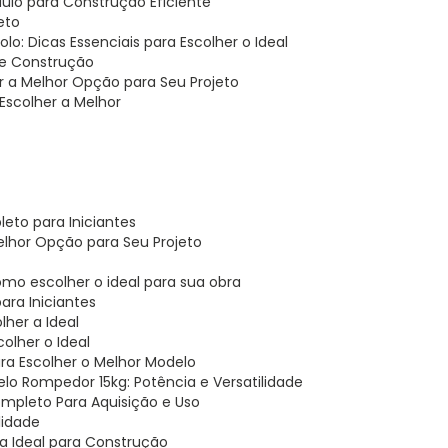
ulo para Construção Eficiente
eto
o: Dicas Essenciais para Escolher o Ideal
 de Construção
r a Melhor Opção para Seu Projeto
Escolher a Melhor
eto para Iniciantes
elhor Opção para Seu Projeto
omo escolher o ideal para sua obra
ara Iniciantes
lher a Ideal
olher o Ideal
ara Escolher o Melhor Modelo
telo Rompedor 15kg: Potência e Versatilidade
ompleto Para Aquisição e Uso
lidade
ha Ideal para Construção