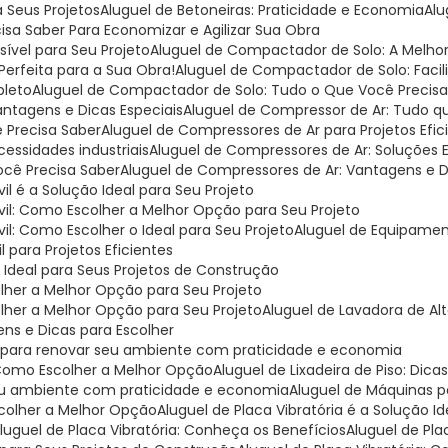
a Seus Projetos
Aluguel de Betoneiras: Praticidade e Economia
Al
cisa Saber Para Economizar e Agilizar Sua Obra
ível para Seu Projeto
Aluguel de Compactador de Solo: A Melh
Perfeita para a Sua Obra!
Aluguel de Compactador de Solo: Facil
pleto
Aluguel de Compactador de Solo: Tudo o Que Você Precisa
antagens e Dicas Especiais
Aluguel de Compressor de Ar: Tudo q
 Precisa Saber
Aluguel de Compressores de Ar para Projetos Efic
cessidades industriais
Aluguel de Compressores de Ar: Soluções E
ocê Precisa Saber
Aluguel de Compressores de Ar: Vantagens e 
l é a Solução Ideal para Seu Projeto
vil: Como Escolher a Melhor Opção para Seu Projeto
il: Como Escolher o Ideal para Seu Projeto
Aluguel de Equipamen
 para Projetos Eficientes
o Ideal para Seus Projetos de Construção
olher a Melhor Opção para Seu Projeto
olher a Melhor Opção para Seu Projeto
Aluguel de Lavadora de Al
ens e Dicas para Escolher
deal para renovar seu ambiente com praticidade e economia
: Como Escolher a Melhor Opção
Aluguel de Lixadeira de Piso: Dica
r seu ambiente com praticidade e economia
Aluguel de Máquinas 
scolher a Melhor Opção
Aluguel de Placa Vibratória é a Solução 
Aluguel de Placa Vibratória: Conheça os Benefícios
Aluguel de Pl