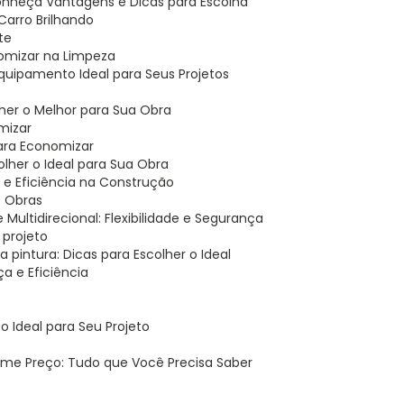
 Conheça Vantagens e Dicas para Escolha
 Carro Brilhando
te
nomizar na Limpeza
 Equipamento Ideal para Seus Projetos
her o Melhor para Sua Obra
mizar
para Economizar
lher o Ideal para Sua Obra
 e Eficiência na Construção
s Obras
 Multidirecional: Flexibilidade e Segurança
 projeto
a pintura: Dicas para Escolher o Ideal
a e Eficiência
 Ideal para Seu Projeto
ime Preço: Tudo que Você Precisa Saber