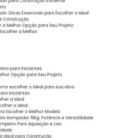
ulo para Construção Eficiente
eto
o: Dicas Essenciais para Escolher o Ideal
 de Construção
r a Melhor Opção para Seu Projeto
Escolher a Melhor
eto para Iniciantes
elhor Opção para Seu Projeto
omo escolher o ideal para sua obra
ara Iniciantes
lher a Ideal
olher o Ideal
ara Escolher o Melhor Modelo
telo Rompedor 15kg: Potência e Versatilidade
ompleto Para Aquisição e Uso
lidade
ha Ideal para Construção