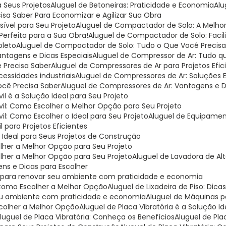
a Seus Projetos
Aluguel de Betoneiras: Praticidade e Economia
Al
cisa Saber Para Economizar e Agilizar Sua Obra
ível para Seu Projeto
Aluguel de Compactador de Solo: A Melh
Perfeita para a Sua Obra!
Aluguel de Compactador de Solo: Facil
pleto
Aluguel de Compactador de Solo: Tudo o Que Você Precisa
antagens e Dicas Especiais
Aluguel de Compressor de Ar: Tudo q
 Precisa Saber
Aluguel de Compressores de Ar para Projetos Efic
cessidades industriais
Aluguel de Compressores de Ar: Soluções E
ocê Precisa Saber
Aluguel de Compressores de Ar: Vantagens e 
l é a Solução Ideal para Seu Projeto
vil: Como Escolher a Melhor Opção para Seu Projeto
il: Como Escolher o Ideal para Seu Projeto
Aluguel de Equipamen
 para Projetos Eficientes
o Ideal para Seus Projetos de Construção
olher a Melhor Opção para Seu Projeto
olher a Melhor Opção para Seu Projeto
Aluguel de Lavadora de Al
ens e Dicas para Escolher
deal para renovar seu ambiente com praticidade e economia
: Como Escolher a Melhor Opção
Aluguel de Lixadeira de Piso: Dica
r seu ambiente com praticidade e economia
Aluguel de Máquinas 
scolher a Melhor Opção
Aluguel de Placa Vibratória é a Solução 
Aluguel de Placa Vibratória: Conheça os Benefícios
Aluguel de Pl