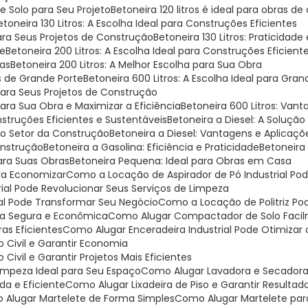
 Solo para Seu Projeto
Betoneira 120 litros é ideal para obras de
Betoneira 130 Litros: A Escolha Ideal para Construções Eficientes
 para Seus Projetos de Construção
Betoneira 130 Litros: Praticidade
te
Betoneira 200 Litros: A Escolha Ideal para Construções Eficient
ras
Betoneira 200 Litros: A Melhor Escolha para Sua Obra
as de Grande Porte
Betoneira 600 Litros: A Escolha Ideal para Gr
 para Seus Projetos de Construção
para Sua Obra e Maximizar a Eficiência
Betoneira 600 Litros: Van
onstruções Eficientes e Sustentáveis
Betoneira a Diesel: A Soluçã
 no Setor da Construção
Betoneira a Diesel: Vantagens e Aplicaç
Construção
Betoneira a Gasolina: Eficiência e Praticidade
Betoneira
ara Suas Obras
Betoneira Pequena: Ideal para Obras em Casa
ara Economizar
Como a Locação de Aspirador de Pó Industrial P
rial Pode Revolucionar Seus Serviços de Limpeza
ial Pode Transformar Seu Negócio
Como a Locação de Politriz P
ma Segura e Econômica
Como Alugar Compactador de Solo Faci
as Eficientes
Como Alugar Enceradeira Industrial Pode Otimiza
 Civil e Garantir Economia
ivil e Garantir Projetos Mais Eficientes
Limpeza Ideal para Seu Espaço
Como Alugar Lavadora e Secadora
da e Eficiente
Como Alugar Lixadeira de Piso e Garantir Resultado
o Alugar Martelete de Forma Simples
Como Alugar Martelete pa