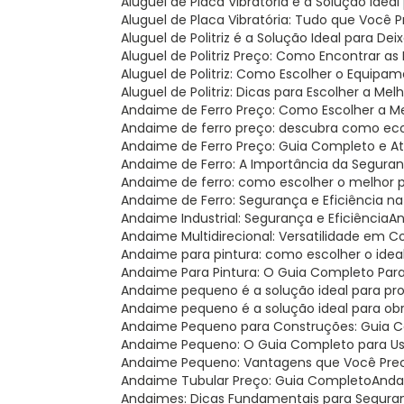
Aluguel de Placa Vibratória é a Solução Ide
Aluguel de Placa Vibratória: Tudo que Você 
Aluguel de Politriz é a Solução Ideal para Dei
Aluguel de Politriz Preço: Como Encontrar a
Aluguel de Politriz: Como Escolher o Equipa
Aluguel de Politriz: Dicas para Escolher a Mel
Andaime de Ferro Preço: Como Escolher a 
Andaime de ferro preço: descubra como ec
Andaime de Ferro Preço: Guia Completo e A
Andaime de Ferro: A Importância da Seguran
Andaime de ferro: como escolher o melhor 
Andaime de Ferro: Segurança e Eficiência n
Andaime Industrial: Segurança e Eficiência
A
Andaime Multidirecional: Versatilidade em 
Andaime para pintura: como escolher o ideal
Andaime Para Pintura: O Guia Completo Par
Andaime pequeno é a solução ideal para p
Andaime pequeno é a solução ideal para o
Andaime Pequeno para Construções: Guia 
Andaime Pequeno: O Guia Completo para U
Andaime Pequeno: Vantagens que Você Pre
Andaime Tubular Preço: Guia Completo
And
Andaimes: Dicas Fundamentais para Segura