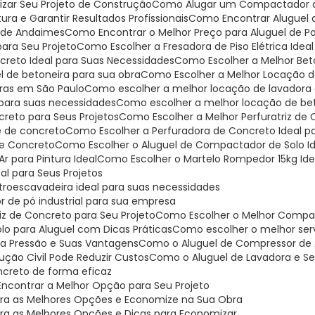
mizar Seu Projeto de Construção
Como Alugar um Compactador de
ra e Garantir Resultados Profissionais
Como Encontrar Aluguel
o de Andaimes
Como Encontrar o Melhor Preço para Aluguel de Pol
para Seu Projeto
Como Escolher a Fresadora de Piso Elétrica Idea
ncreto Ideal para Suas Necessidades
Como Escolher a Melhor Bet
l de betoneira para sua obra
Como Escolher a Melhor Locação de
iras em São Paulo
Como escolher a melhor locação de lavadora 
 para suas necessidades
Como escolher a melhor locação de be
creto para Seus Projetos
Como Escolher a Melhor Perfuratriz de
je de concreto
Como Escolher a Perfuradora de Concreto Ideal p
 de Concreto
Como Escolher o Aluguel de Compactador de Solo Id
r para Pintura Ideal
Como Escolher o Martelo Rompedor 15kg Ide
al para Seus Projetos
troescavadeira ideal para suas necessidades
r de pó industrial para sua empresa
riz de Concreto para Seu Projeto
Como Escolher o Melhor Compa
lo para Aluguel com Dicas Práticas
Como escolher o melhor serv
ta Pressão e Suas Vantagens
Como o Aluguel de Compressor de A
ção Civil Pode Reduzir Custos
Como o Aluguel de Lavadora e Se
oncreto de forma eficaz
Encontrar a Melhor Opção para Seu Projeto
bra as Melhores Opções e Economize na Sua Obra
bra as Melhores Opções e Dicas para Economizar