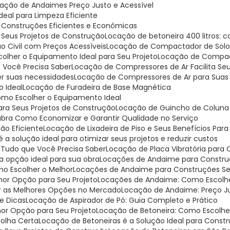
cação de Andaimes Preço Justo e Acessível
Ideal para Limpeza Eficiente
a Construções Eficientes e Econômicas
a Seus Projetos de Construção
Locação de betoneira 400 litros:
o Civil com Preços Acessíveis
Locação de Compactador de Solo:
lher o Equipamento Ideal para Seu Projeto
Locação de Compa
 Você Precisa Saber
Locação de Compressores de Ar Facilita Se
er suas necessidades
Locação de Compressores de Ar para Suas
o Ideal
Locação de Furadeira de Base Magnética
omo Escolher o Equipamento Ideal
para Seus Projetos de Construção
Locação de Guincho de Coluna 
ubra Como Economizar e Garantir Qualidade no Serviço
ção Eficiente
Locação de Lixadeira de Piso e Seus Benefícios Par
 a solução ideal para otimizar seus projetos e reduzir custos
: Tudo que Você Precisa Saber
Locação de Placa Vibratória para
 a opção ideal para sua obra
Locações de Andaime para Construç
o Escolher o Melhor
Locações de Andaime para Construções Seg
hor Opção para Seu Projeto
Locações de Andaime: Como Escolh
r as Melhores Opções no Mercado
Locação de Andaime: Preço J
e Dicas
Locação de Aspirador de Pó: Guia Completo e Prático
hor Opção para Seu Projeto
Locação de Betoneira: Como Escolh
colha Certa
Locação de Betoneiras é a Solução Ideal para Const