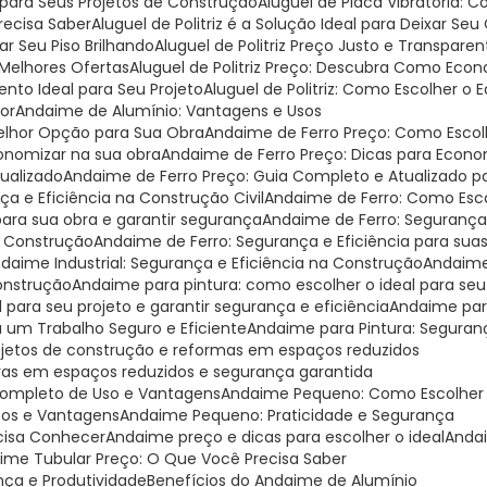
al para Seus Projetos de Construção
Aluguel de Placa Vibratória:
Precisa Saber
Aluguel de Politriz é a Solução Ideal para Deixar Seu
xar Seu Piso Brilhando
Aluguel de Politriz Preço Justo e Transparen
s Melhores Ofertas
Aluguel de Politriz Preço: Descubra Como Eco
mento Ideal para Seu Projeto
Aluguel de Politriz: Como Escolher o
hor
Andaime de Alumínio: Vantagens e Usos
Melhor Opção para Sua Obra
Andaime de Ferro Preço: Como Escol
onomizar na sua obra
Andaime de Ferro Preço: Dicas para Econo
tualizado
Andaime de Ferro Preço: Guia Completo e Atualizado 
ça e Eficiência na Construção Civil
Andaime de Ferro: Como Esco
para sua obra e garantir segurança
Andaime de Ferro: Segurança
a Construção
Andaime de Ferro: Segurança e Eficiência para sua
ndaime Industrial: Segurança e Eficiência na Construção
Andaime
Construção
Andaime para pintura: como escolher o ideal para seu
 para seu projeto e garantir segurança e eficiência
Andaime par
a um Trabalho Seguro e Eficiente
Andaime para Pintura: Seguranç
rojetos de construção e reformas em espaços reduzidos
bras em espaços reduzidos e segurança garantida
Completo de Uso e Vantagens
Andaime Pequeno: Como Escolher o
sos e Vantagens
Andaime Pequeno: Praticidade e Segurança
cisa Conhecer
Andaime preço e dicas para escolher o ideal
Anda
aime Tubular Preço: O Que Você Precisa Saber
nça e Produtividade
Benefícios do Andaime de Alumínio