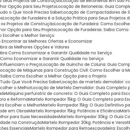
ra Seus Projetos de Construção
Locação de Betoneiras em São Pa
lhor Opção para Seu Projeto
Locação de Betoneiras: Guia Compl
 Tudo o Que Você Precisa Saber
Locação de Compactadores de Sol
os
Locação de Furadeira é a Solução Prática para Seus Projetos
a os Projetos de Construção
Locação de Furadeira: Como Escolhe
lhor Opção para Seu Projeto
Locação de Furadeiras: Saiba Como 
Escolher o Melhor Serviço
 Encontrar as Melhores Ofertas e Economizar
bra as Melhores Opções e Valores
ubra Como Economizar e Garantir Qualidade no Serviço
 Como Economizar e Garantir Qualidade no Serviço
 Influenciam o Preço
Locação de Guincho de Coluna: Guia Compl
Locação de Máquinas para Construção Civil: Como Escolher a M
: Saiba Como Escolher a Melhor Opção para o Projeto
: Tudo Que Você Precisa Saber
Locação de martelo demolidor: c
scolher o Melhor
Locação de Martelo Demolidor: Guia Completo p
ade
Máquina perfuratriz de concreto: O Guia Completo para Esco
Obra e Reforma
Martelo Rompedor 15kg: O Guia Completo para Esc
ra Escolher o Melhor
Martelo Rompedor 15kg: O Guia Definitivo p
idade em Obras
Martelo Rompedor 15kg: Potência e Eficiência
Mar
elhor para Suas Necessidades
Martelo Rompedor 30kg: O Guia C
ilidade na Construção
Martelo Rompedor 30kg: Potência e Versati
ções Essenciais
Martelo Rompedor para Retroescavadeira: Escol