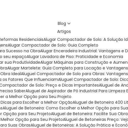
Blog
Artigos
eformas Residenciais
Alugar Compactador de Solo: A Solução I
gens
Alugar Compactador de Solo: Guia Completo
para Sucesso na Obra
Alugar Enceradeira Industrial: Vantagens e 
 do seu espaço
Alugar Lavadora de Piso: Praticidade e Economia
ar sua Produtividade
Alugar Máquinas para Construção e Aumen
Obra
Alugar Martelete: Guia Completo para Locação e Vantagen
 Obra Ideal
Aluguel Compactador de Solo para Obras: Vantagens 
a os Fatores Que Influenciam
Aluguel Compactador de Solo: Dic
l Compactador de Solo: Preço e Dicas Importantes
Aluguel de A
Precisa Saber
Aluguel de Aspirador de Pó Industrial Para Limpeza 
lher a Melhor Opção para Seu Projeto
e Dicas para Escolher a Melhor Opção
Aluguel de Betoneira 400 L
ns
Aluguel de Betoneira: Como Escolher a Melhor Opção para Su
or Opção para Seu Projeto
Aluguel de Betoneira: Facilite Sua Obra
a Melhor Opção para Seu Projeto
Aluguel de Betoneiras Preço: V
para Suas Obras
Aluguel de Betoneiras: A Solução Prática e Eco