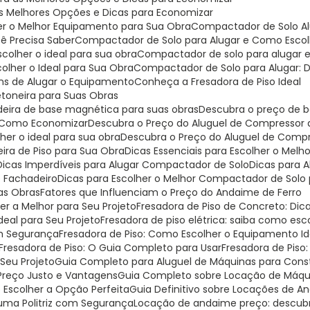
as Melhores Opções e Dicas para Economizar
er o Melhor Equipamento para Sua Obra
Compactador de Solo Al
ê Precisa Saber
Compactador de Solo para Alugar e Como Escolh
colher o ideal para sua obra
Compactador de solo para alugar 
olher o Ideal para Sua Obra
Compactador de Solo para Alugar: D
ns de Alugar o Equipamento
Conheça a Fresadora de Piso Ideal
etoneira para Suas Obras
deira de base magnética para suas obras
Descubra o preço de b
 e Como Economizar
Descubra o Preço do Aluguel de Compressor
er o ideal para sua obra
Descubra o Preço do Aluguel de Comp
eira de Piso para Sua Obra
Dicas Essenciais para Escolher o Mel
Dicas Imperdíveis para Alugar Compactador de Solo
Dicas para
e Fachadeiro
Dicas para Escolher o Melhor Compactador de Solo 
uas Obras
Fatores que Influenciam o Preço do Andaime de Ferro
er a Melhor para Seu Projeto
Fresadora de Piso de Concreto: Di
Ideal para Seu Projeto
Fresadora de piso elétrica: saiba como escol
om Segurança
Fresadora de Piso: Como Escolher o Equipamento I
Fresadora de Piso: O Guia Completo para Usar
Fresadora de Piso
 Seu Projeto
Guia Completo para Aluguel de Máquinas para Const
 Preço Justo e Vantagens
Guia Completo sobre Locação de Máqui
o Escolher a Opção Perfeita
Guia Definitivo sobre Locações de 
r uma Politriz com Segurança
Locação de andaime preço: descu