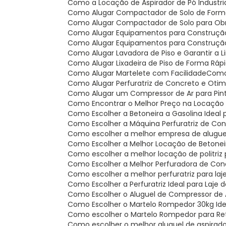
Como a Locação de Aspirador de Pó Industr
Como Alugar Compactador de Solo de For
Como Alugar Compactador de Solo para Obr
Como Alugar Equipamentos para Construção
Como Alugar Equipamentos para Construção C
Como Alugar Lavadora de Piso e Garantir a 
Como Alugar Lixadeira de Piso de Forma Rápi
Como Alugar Martelete com Facilidade
Com
Como Alugar Perfuratriz de Concreto e Oti
Como Alugar um Compressor de Ar para Pintu
Como Encontrar o Melhor Preço na Locaçã
Como Escolher a Betoneira a Gasolina Ideal 
Como Escolher a Máquina Perfuratriz de Co
Como escolher a melhor empresa de alugue
Como Escolher a Melhor Locação de Betone
Como escolher a melhor locação de politriz
Como Escolher a Melhor Perfuradora de Con
Como escolher a melhor perfuratriz para la
Como Escolher a Perfuratriz Ideal para Laje
Como Escolher o Aluguel de Compressor de A
Como Escolher o Martelo Rompedor 30kg Ide
Como escolher o Martelo Rompedor para Re
Como escolher o melhor aluguel de aspirado