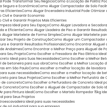
ial Pode Transformar Seu Negócio
Como a Locação de Politriz P
ma Segura e Econômica
Como Alugar Compactador de Solo Faci
as Eficientes
Como Alugar Enceradeira Industrial Pode Otimiza
 Civil e Garantir Economia
ivil e Garantir Projetos Mais Eficientes
Limpeza Ideal para Seu Espaço
Como Alugar Lavadora e Secadora
da e Eficiente
Como Alugar Lixadeira de Piso e Garantir Resultado
o Alugar Martelete de Forma Simples
Como Alugar Martelete pa
mizar Seu Projeto de Construção
Como Alugar um Compactador de
ra e Garantir Resultados Profissionais
Como Encontrar Aluguel
o de Andaimes
Como Encontrar o Melhor Preço para Aluguel de Pol
para Seu Projeto
Como Escolher a Fresadora de Piso Elétrica Idea
ncreto Ideal para Suas Necessidades
Como Escolher a Melhor Bet
l de betoneira para sua obra
Como Escolher a Melhor Locação de
iras em São Paulo
Como escolher a melhor locação de lavadora 
 para suas necessidades
Como escolher a melhor locação de be
creto para Seus Projetos
Como Escolher a Melhor Perfuratriz de
je de concreto
Como Escolher a Perfuradora de Concreto Ideal p
 de Concreto
Como Escolher o Aluguel de Compactador de Solo Id
r para Pintura Ideal
Como Escolher o Martelo Rompedor 15kg Ide
al para Seus Projetos
troescavadeira ideal para suas necessidades
r de pó industrial para sua empresa