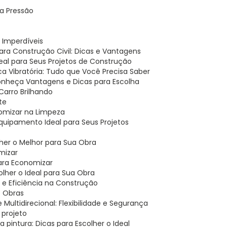
ta Pressão
s Imperdíveis
para Construção Civil: Dicas e Vantagens
Ideal para Seus Projetos de Construção
aca Vibratória: Tudo que Você Precisa Saber
 Conheça Vantagens e Dicas para Escolha
 Carro Brilhando
te
nomizar na Limpeza
 Equipamento Ideal para Seus Projetos
her o Melhor para Sua Obra
mizar
para Economizar
lher o Ideal para Sua Obra
 e Eficiência na Construção
s Obras
 Multidirecional: Flexibilidade e Segurança
 projeto
a pintura: Dicas para Escolher o Ideal