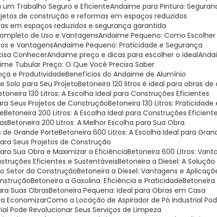
a um Trabalho Seguro e Eficiente
Andaime para Pintura: Seguranç
rojetos de construção e reformas em espaços reduzidos
bras em espaços reduzidos e segurança garantida
Completo de Uso e Vantagens
Andaime Pequeno: Como Escolher o
sos e Vantagens
Andaime Pequeno: Praticidade e Segurança
cisa Conhecer
Andaime preço e dicas para escolher o ideal
Anda
aime Tubular Preço: O Que Você Precisa Saber
nça e Produtividade
Benefícios do Andaime de Alumínio
 Solo para Seu Projeto
Betoneira 120 litros é ideal para obras de
Betoneira 130 Litros: A Escolha Ideal para Construções Eficientes
 para Seus Projetos de Construção
Betoneira 130 Litros: Praticidade
te
Betoneira 200 Litros: A Escolha Ideal para Construções Eficient
ras
Betoneira 200 Litros: A Melhor Escolha para Sua Obra
as de Grande Porte
Betoneira 600 Litros: A Escolha Ideal para Gr
 para Seus Projetos de Construção
para Sua Obra e Maximizar a Eficiência
Betoneira 600 Litros: Van
onstruções Eficientes e Sustentáveis
Betoneira a Diesel: A Soluçã
 no Setor da Construção
Betoneira a Diesel: Vantagens e Aplicaç
Construção
Betoneira a Gasolina: Eficiência e Praticidade
Betoneira
ara Suas Obras
Betoneira Pequena: Ideal para Obras em Casa
ara Economizar
Como a Locação de Aspirador de Pó Industrial P
rial Pode Revolucionar Seus Serviços de Limpeza