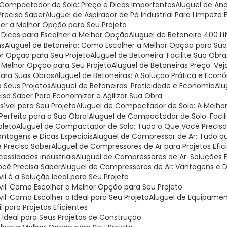
l Compactador de Solo: Preço e Dicas Importantes
Aluguel de A
Precisa Saber
Aluguel de Aspirador de Pó Industrial Para Limpeza 
lher a Melhor Opção para Seu Projeto
e Dicas para Escolher a Melhor Opção
Aluguel de Betoneira 400 L
ns
Aluguel de Betoneira: Como Escolher a Melhor Opção para Su
or Opção para Seu Projeto
Aluguel de Betoneira: Facilite Sua Obra
a Melhor Opção para Seu Projeto
Aluguel de Betoneiras Preço: V
para Suas Obras
Aluguel de Betoneiras: A Solução Prática e Eco
a Seus Projetos
Aluguel de Betoneiras: Praticidade e Economia
Al
cisa Saber Para Economizar e Agilizar Sua Obra
ível para Seu Projeto
Aluguel de Compactador de Solo: A Melh
Perfeita para a Sua Obra!
Aluguel de Compactador de Solo: Facil
pleto
Aluguel de Compactador de Solo: Tudo o Que Você Precisa
antagens e Dicas Especiais
Aluguel de Compressor de Ar: Tudo q
 Precisa Saber
Aluguel de Compressores de Ar para Projetos Efic
cessidades industriais
Aluguel de Compressores de Ar: Soluções E
ocê Precisa Saber
Aluguel de Compressores de Ar: Vantagens e 
l é a Solução Ideal para Seu Projeto
vil: Como Escolher a Melhor Opção para Seu Projeto
il: Como Escolher o Ideal para Seu Projeto
Aluguel de Equipamen
 para Projetos Eficientes
o Ideal para Seus Projetos de Construção