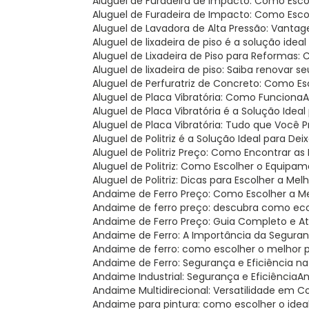
Aluguel de Furadeira de Impacto: Como Esc
Aluguel de Furadeira de Impacto: Como Esc
Aluguel de Lavadora de Alta Pressão: Vantag
Aluguel de lixadeira de piso é a solução i
Aluguel de Lixadeira de Piso para Reformas
Aluguel de lixadeira de piso: Saiba renova
Aluguel de Perfuratriz de Concreto: Como E
Aluguel de Placa Vibratória: Como Funciona
Aluguel de Placa Vibratória é a Solução Ide
Aluguel de Placa Vibratória: Tudo que Você 
Aluguel de Politriz é a Solução Ideal para Dei
Aluguel de Politriz Preço: Como Encontrar a
Aluguel de Politriz: Como Escolher o Equipa
Aluguel de Politriz: Dicas para Escolher a Mel
Andaime de Ferro Preço: Como Escolher a 
Andaime de ferro preço: descubra como ec
Andaime de Ferro Preço: Guia Completo e A
Andaime de Ferro: A Importância da Seguran
Andaime de ferro: como escolher o melhor 
Andaime de Ferro: Segurança e Eficiência n
Andaime Industrial: Segurança e Eficiência
A
Andaime Multidirecional: Versatilidade em 
Andaime para pintura: como escolher o ideal