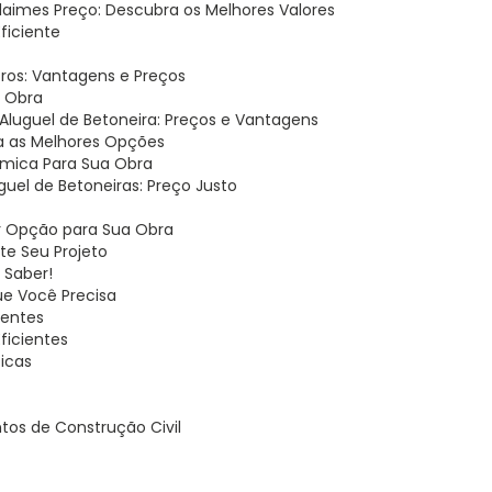
ndaimes Preço: Descubra os Melhores Valores
Eficiente
itros: Vantagens e Preços
a Obra
Aluguel de Betoneira: Preços e Vantagens
eja as Melhores Opções
nômica Para Sua Obra
uguel de Betoneiras: Preço Justo
or Opção para Sua Obra
ite Seu Projeto
 Saber!
ue Você Precisa
ientes
ficientes
Dicas
tos de Construção Civil