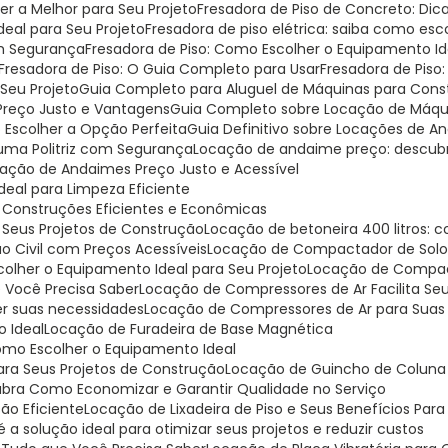
er a Melhor para Seu Projeto
Fresadora de Piso de Concreto: Di
Ideal para Seu Projeto
Fresadora de piso elétrica: saiba como escol
om Segurança
Fresadora de Piso: Como Escolher o Equipamento I
Fresadora de Piso: O Guia Completo para Usar
Fresadora de Piso
 Seu Projeto
Guia Completo para Aluguel de Máquinas para Const
 Preço Justo e Vantagens
Guia Completo sobre Locação de Máqui
o Escolher a Opção Perfeita
Guia Definitivo sobre Locações de 
r uma Politriz com Segurança
Locação de andaime preço: descu
cação de Andaimes Preço Justo e Acessível
Ideal para Limpeza Eficiente
a Construções Eficientes e Econômicas
a Seus Projetos de Construção
Locação de betoneira 400 litros:
o Civil com Preços Acessíveis
Locação de Compactador de Solo:
lher o Equipamento Ideal para Seu Projeto
Locação de Compa
 Você Precisa Saber
Locação de Compressores de Ar Facilita Se
er suas necessidades
Locação de Compressores de Ar para Suas
o Ideal
Locação de Furadeira de Base Magnética
omo Escolher o Equipamento Ideal
para Seus Projetos de Construção
Locação de Guincho de Coluna 
ubra Como Economizar e Garantir Qualidade no Serviço
ção Eficiente
Locação de Lixadeira de Piso e Seus Benefícios Par
 a solução ideal para otimizar seus projetos e reduzir custos