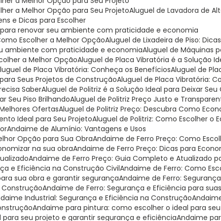
olher a Melhor Opção para Seu Projeto
olher a Melhor Opção para Seu Projeto
Aluguel de Lavadora de Al
ens e Dicas para Escolher
deal para renovar seu ambiente com praticidade e economia
: Como Escolher a Melhor Opção
Aluguel de Lixadeira de Piso: Dica
r seu ambiente com praticidade e economia
Aluguel de Máquinas 
scolher a Melhor Opção
Aluguel de Placa Vibratória é a Solução 
Aluguel de Placa Vibratória: Conheça os Benefícios
Aluguel de Pl
al para Seus Projetos de Construção
Aluguel de Placa Vibratória:
Precisa Saber
Aluguel de Politriz é a Solução Ideal para Deixar Seu
xar Seu Piso Brilhando
Aluguel de Politriz Preço Justo e Transparen
s Melhores Ofertas
Aluguel de Politriz Preço: Descubra Como Eco
mento Ideal para Seu Projeto
Aluguel de Politriz: Como Escolher o
hor
Andaime de Alumínio: Vantagens e Usos
Melhor Opção para Sua Obra
Andaime de Ferro Preço: Como Escol
onomizar na sua obra
Andaime de Ferro Preço: Dicas para Econo
tualizado
Andaime de Ferro Preço: Guia Completo e Atualizado 
ça e Eficiência na Construção Civil
Andaime de Ferro: Como Esco
para sua obra e garantir segurança
Andaime de Ferro: Segurança
a Construção
Andaime de Ferro: Segurança e Eficiência para sua
ndaime Industrial: Segurança e Eficiência na Construção
Andaime
Construção
Andaime para pintura: como escolher o ideal para seu
 para seu projeto e garantir segurança e eficiência
Andaime par