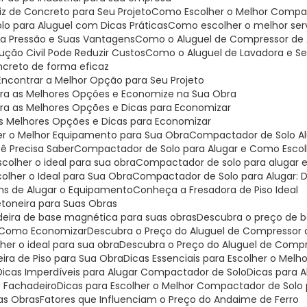
riz de Concreto para Seu Projeto
Como Escolher o Melhor Compa
lo para Aluguel com Dicas Práticas
Como escolher o melhor serv
ta Pressão e Suas Vantagens
Como o Aluguel de Compressor de A
ção Civil Pode Reduzir Custos
Como o Aluguel de Lavadora e Se
oncreto de forma eficaz
Encontrar a Melhor Opção para Seu Projeto
bra as Melhores Opções e Economize na Sua Obra
bra as Melhores Opções e Dicas para Economizar
as Melhores Opções e Dicas para Economizar
er o Melhor Equipamento para Sua Obra
Compactador de Solo Al
ê Precisa Saber
Compactador de Solo para Alugar e Como Escolh
colher o ideal para sua obra
Compactador de solo para alugar 
olher o Ideal para Sua Obra
Compactador de Solo para Alugar: D
ns de Alugar o Equipamento
Conheça a Fresadora de Piso Ideal
etoneira para Suas Obras
deira de base magnética para suas obras
Descubra o preço de b
 e Como Economizar
Descubra o Preço do Aluguel de Compressor
er o ideal para sua obra
Descubra o Preço do Aluguel de Comp
eira de Piso para Sua Obra
Dicas Essenciais para Escolher o Mel
Dicas Imperdíveis para Alugar Compactador de Solo
Dicas para
e Fachadeiro
Dicas para Escolher o Melhor Compactador de Solo 
uas Obras
Fatores que Influenciam o Preço do Andaime de Ferro