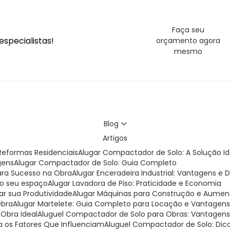
Faça seu
specialistas!
orçamento agora
mesmo
Blog
Artigos
eformas Residenciais
Alugar Compactador de Solo: A Solução I
gens
Alugar Compactador de Solo: Guia Completo
para Sucesso na Obra
Alugar Enceradeira Industrial: Vantagens e 
 do seu espaço
Alugar Lavadora de Piso: Praticidade e Economia
ar sua Produtividade
Alugar Máquinas para Construção e Aumen
Obra
Alugar Martelete: Guia Completo para Locação e Vantagen
 Obra Ideal
Aluguel Compactador de Solo para Obras: Vantagens 
a os Fatores Que Influenciam
Aluguel Compactador de Solo: Dic