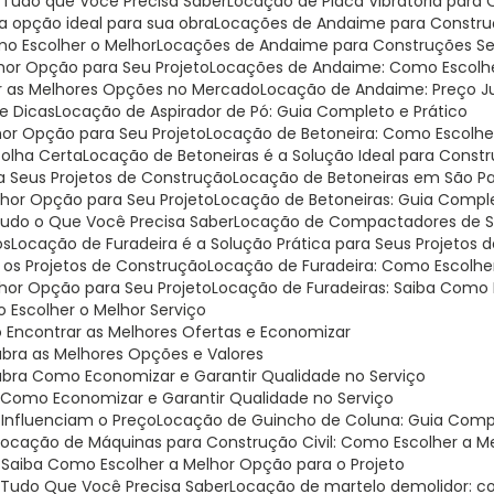
: Tudo que Você Precisa Saber
Locação de Placa Vibratória para
 a opção ideal para sua obra
Locações de Andaime para Construç
o Escolher o Melhor
Locações de Andaime para Construções Seg
hor Opção para Seu Projeto
Locações de Andaime: Como Escolh
r as Melhores Opções no Mercado
Locação de Andaime: Preço J
e Dicas
Locação de Aspirador de Pó: Guia Completo e Prático
hor Opção para Seu Projeto
Locação de Betoneira: Como Escolh
colha Certa
Locação de Betoneiras é a Solução Ideal para Const
ra Seus Projetos de Construção
Locação de Betoneiras em São Pa
lhor Opção para Seu Projeto
Locação de Betoneiras: Guia Compl
 Tudo o Que Você Precisa Saber
Locação de Compactadores de Sol
os
Locação de Furadeira é a Solução Prática para Seus Projetos
a os Projetos de Construção
Locação de Furadeira: Como Escolhe
lhor Opção para Seu Projeto
Locação de Furadeiras: Saiba Como 
Escolher o Melhor Serviço
 Encontrar as Melhores Ofertas e Economizar
bra as Melhores Opções e Valores
ubra Como Economizar e Garantir Qualidade no Serviço
 Como Economizar e Garantir Qualidade no Serviço
 Influenciam o Preço
Locação de Guincho de Coluna: Guia Compl
Locação de Máquinas para Construção Civil: Como Escolher a M
: Saiba Como Escolher a Melhor Opção para o Projeto
: Tudo Que Você Precisa Saber
Locação de martelo demolidor: c