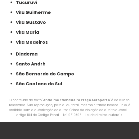
Tucuruvi
Vila Guilherme
Vila Gustavo
Vila Maria
Vila Medeiros
Diadema
Santo André
São Bernardo do Campo
São Caetano do Sul
O conteúdo do texto "
Andaime Fachadeiro Preço Aeroporto
" é de direito
reservado. Sua reprodução, parcial ou total, mesmo citando nossos links, é
proibida sem a autorização do autor. Crime de violação de direito autoral –
artigo 184 do Código Penal –
Lei 9610/98 - Lei de direitos autorais
.