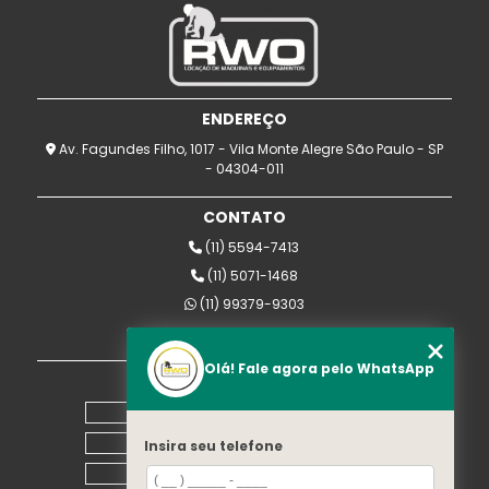
ENDEREÇO
Av. Fagundes Filho, 1017 - Vila Monte Alegre São Paulo - SP
- 04304-011
CONTATO
(11) 5594-7413
(11) 5071-1468
(11) 99379-9303
rwomaquinas@uol.com.br
Olá! Fale agora pelo WhatsApp
MENU
Home
Empresa
Insira seu telefone
Equipamentos