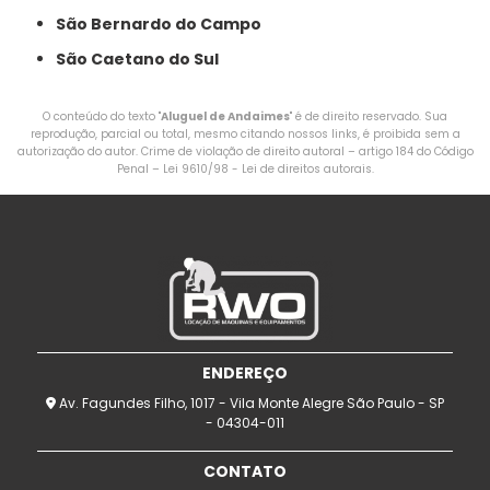
São Bernardo do Campo
São Caetano do Sul
O conteúdo do texto "
Aluguel de Andaimes
" é de direito reservado. Sua
reprodução, parcial ou total, mesmo citando nossos links, é proibida sem a
autorização do autor. Crime de violação de direito autoral – artigo 184 do Código
Penal –
Lei 9610/98 - Lei de direitos autorais
.
ENDEREÇO
Av. Fagundes Filho, 1017 - Vila Monte Alegre São Paulo - SP
- 04304-011
CONTATO