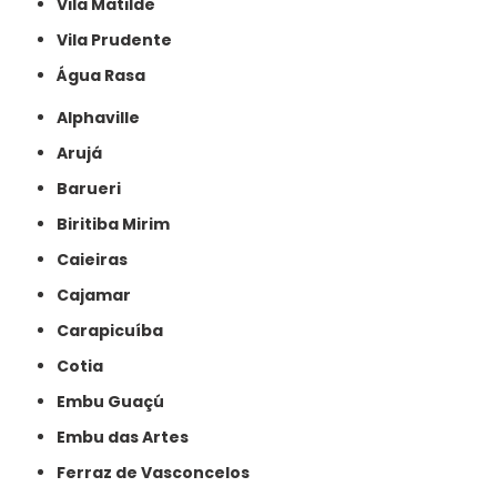
Vila Matilde
Vila Prudente
Água Rasa
Alphaville
Arujá
Barueri
Biritiba Mirim
Caieiras
Cajamar
Carapicuíba
Cotia
Embu Guaçú
Embu das Artes
Ferraz de Vasconcelos