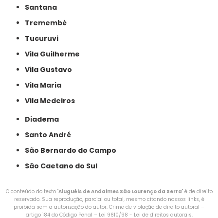
Santana
Tremembé
Tucuruvi
Vila Guilherme
Vila Gustavo
Vila Maria
Vila Medeiros
Diadema
Santo André
São Bernardo do Campo
São Caetano do Sul
O conteúdo do texto "
Aluguéis de Andaimes São Lourenço da Serra
" é de direito
reservado. Sua reprodução, parcial ou total, mesmo citando nossos links, é
proibida sem a autorização do autor. Crime de violação de direito autoral –
artigo 184 do Código Penal –
Lei 9610/98 - Lei de direitos autorais
.