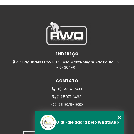
ENDEREÇO
Av. Fagundes Filho, 1017 - Vila Monte Alegre São Paulo - SP
- 04304-011
CONTATO
(11) 5594-7413
(11) 5071-1468
(11) 99379-9303
rwomaquinas@uol.com.br
Olá! Fale agora pelo WhatsApp
MENU