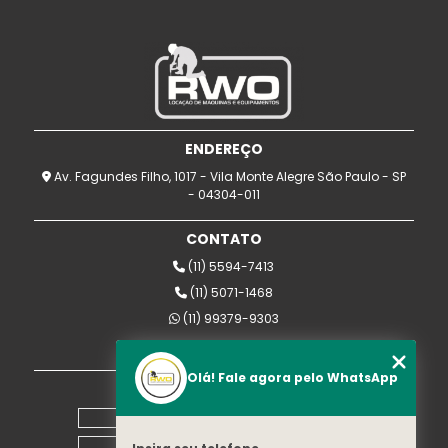
ENDEREÇO
Av. Fagundes Filho, 1017 - Vila Monte Alegre São Paulo - SP
- 04304-011
CONTATO
(11) 5594-7413
(11) 5071-1468
(11) 99379-9303
rwomaquinas@uol.com.br
Olá! Fale agora pelo WhatsApp
MENU
Home
Empresa