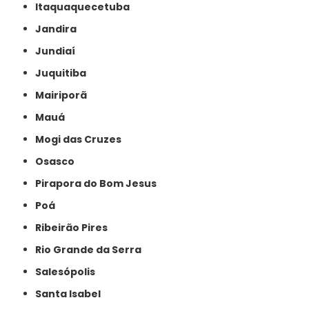
Itaquaquecetuba
Jandira
Jundiaí
Juquitiba
Mairiporã
Mauá
Mogi das Cruzes
Osasco
Pirapora do Bom Jesus
Poá
Ribeirão Pires
Rio Grande da Serra
Salesópolis
Santa Isabel