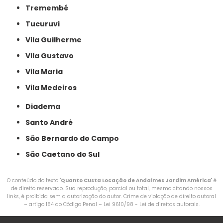
Tremembé
Tucuruvi
Vila Guilherme
Vila Gustavo
Vila Maria
Vila Medeiros
Diadema
Santo André
São Bernardo do Campo
São Caetano do Sul
O conteúdo do texto "
Quanto Custa Locação de Andaimes Jardim América
" é
de direito reservado. Sua reprodução, parcial ou total, mesmo citando nossos
links, é proibida sem a autorização do autor. Crime de violação de direito autoral
– artigo 184 do Código Penal –
Lei 9610/98 - Lei de direitos autorais
.