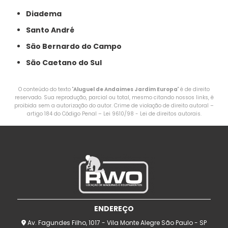
Diadema
Santo André
São Bernardo do Campo
São Caetano do Sul
O conteúdo do texto "
Aluguel de Andaimes Jardim Europa
" é de direito
reservado. Sua reprodução, parcial ou total, mesmo citando nossos links, é
proibida sem a autorização do autor. Crime de violação de direito autoral –
artigo 184 do Código Penal –
Lei 9610/98 - Lei de direitos autorais
.
ENDEREÇO
Av. Fagundes Filho, 1017 - Vila Monte Alegre São Paulo - SP