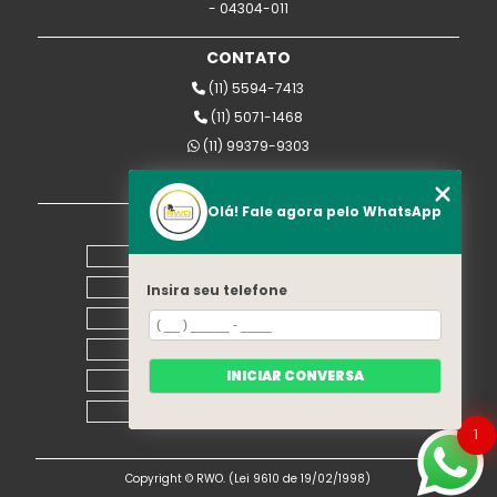
- 04304-011
CONTATO
(11) 5594-7413
(11) 5071-1468
(11) 99379-9303
rwomaquinas@uol.com.br
Olá! Fale agora pelo WhatsApp
MENU
Home
Empresa
Insira seu telefone
Equipamentos
Blog
INICIAR CONVERSA
Contato
Mapa do site
1
Copyright © RWO. (Lei 9610 de 19/02/1998)