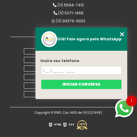
(11) 5594-7413
(11) 5071-1468
(11) 99379-9303
rwomaquinas@uol.com.br
Olá! Fale agora pelo WhatsApp
MENU
Home
Empresa
Insira seu telefone
Equipamentos
Blog
INICIAR CONVERSA
Contato
Mapa do site
1
Copyright © RWO. (Lei 9610 de 19/02/1998)
HTML
CSS