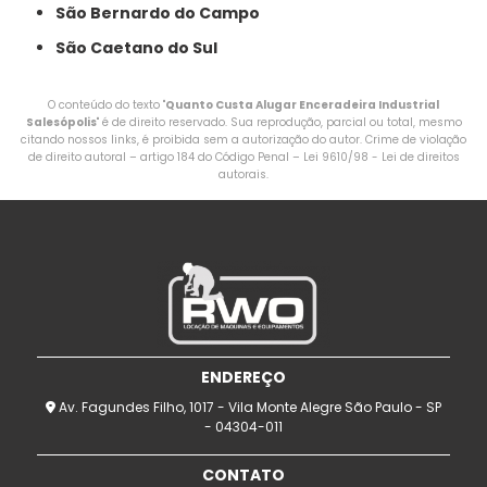
São Bernardo do Campo
São Caetano do Sul
O conteúdo do texto "
Quanto Custa Alugar Enceradeira Industrial
Salesópolis
" é de direito reservado. Sua reprodução, parcial ou total, mesmo
citando nossos links, é proibida sem a autorização do autor. Crime de violação
de direito autoral – artigo 184 do Código Penal –
Lei 9610/98 - Lei de direitos
autorais
.
ENDEREÇO
Av. Fagundes Filho, 1017 - Vila Monte Alegre São Paulo - SP
- 04304-011
CONTATO