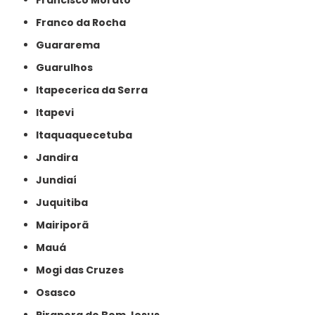
Francisco Morato
Franco da Rocha
Guararema
Guarulhos
Itapecerica da Serra
Itapevi
Itaquaquecetuba
Jandira
Jundiaí
Juquitiba
Mairiporã
Mauá
Mogi das Cruzes
Osasco