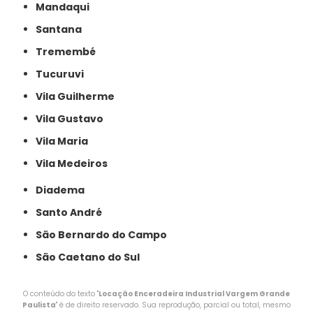
Mandaqui
Santana
Tremembé
Tucuruvi
Vila Guilherme
Vila Gustavo
Vila Maria
Vila Medeiros
Diadema
Santo André
São Bernardo do Campo
São Caetano do Sul
O conteúdo do texto "
Locação Enceradeira Industrial Vargem Grande
Paulista
" é de direito reservado. Sua reprodução, parcial ou total, mesmo