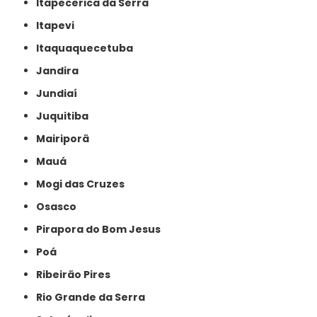
Itapecerica da Serra
Itapevi
Itaquaquecetuba
Jandira
Jundiaí
Juquitiba
Mairiporã
Mauá
Mogi das Cruzes
Osasco
Pirapora do Bom Jesus
Poá
Ribeirão Pires
Rio Grande da Serra