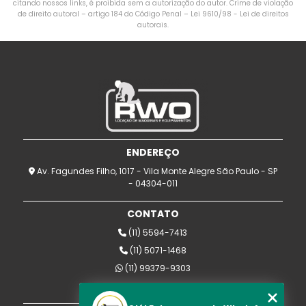
citando nossos links, é proibida sem a autorização do autor. Crime de violação
de direito autoral – artigo 184 do Código Penal –
Lei 9610/98 - Lei de direitos
autorais
.
ENDEREÇO
Av. Fagundes Filho, 1017 - Vila Monte Alegre São Paulo - SP
- 04304-011
CONTATO
(11) 5594-7413
(11) 5071-1468
(11) 99379-9303
rwomaquinas@uol.com.br