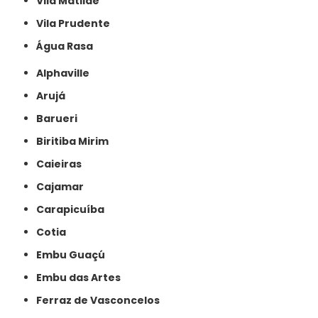
Vila Matilde
Vila Prudente
Água Rasa
Alphaville
Arujá
Barueri
Biritiba Mirim
Caieiras
Cajamar
Carapicuíba
Cotia
Embu Guaçú
Embu das Artes
Ferraz de Vasconcelos