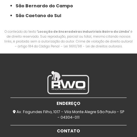
São Bernardo do Campo
São Caetano do Sul
O conteúdo do texto "
Locação de Enceradeiras Industriais Bairro do Limão
" é
de direito reservado. Sua reprodução, parcial ou total, mesmo citando nossos
links, é proibida sem a autorização do autor. Crime de violação de direito autoral
– artigo 184 do Código Penal –
Lei 9610/98 - Lei de direitos autorais
.
ENDEREÇO
Av. Fagundes Filho, 1017 - Vila Monte Alegre São Paulo - SP
- 04304-011
CONTATO