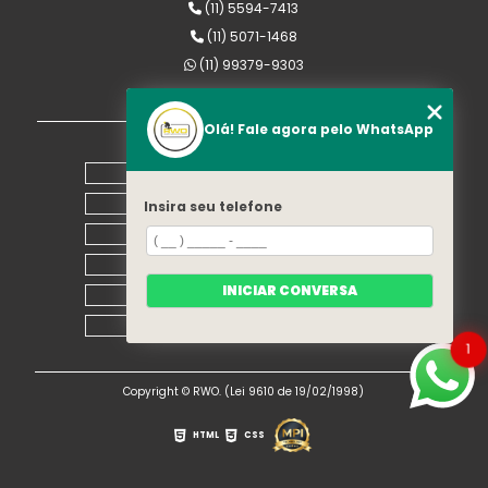
(11) 5594-7413
(11) 5071-1468
(11) 99379-9303
rwomaquinas@uol.com.br
Olá! Fale agora pelo WhatsApp
MENU
Home
Empresa
Insira seu telefone
Equipamentos
Blog
INICIAR CONVERSA
Contato
Mapa do site
1
Copyright © RWO. (Lei 9610 de 19/02/1998)
HTML
CSS