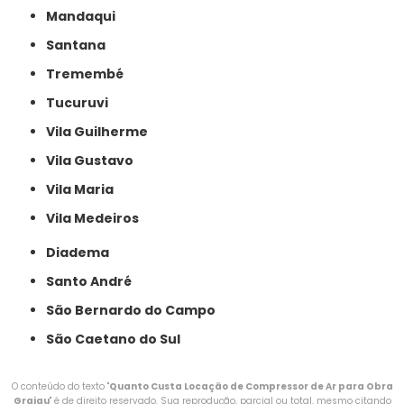
Mandaqui
Santana
Tremembé
Tucuruvi
Vila Guilherme
Vila Gustavo
Vila Maria
Vila Medeiros
Diadema
Santo André
São Bernardo do Campo
São Caetano do Sul
O conteúdo do texto "
Quanto Custa Locação de Compressor de Ar para Obra
Grajau
" é de direito reservado. Sua reprodução, parcial ou total, mesmo citando