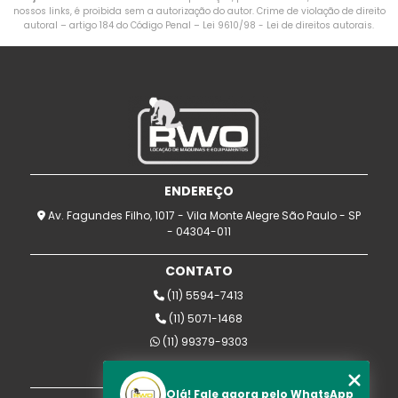
nossos links, é proibida sem a autorização do autor. Crime de violação de direito
autoral – artigo 184 do Código Penal –
Lei 9610/98 - Lei de direitos autorais
.
ENDEREÇO
Av. Fagundes Filho, 1017 - Vila Monte Alegre São Paulo - SP
- 04304-011
CONTATO
(11) 5594-7413
(11) 5071-1468
(11) 99379-9303
rwomaquinas@uol.com.br
Olá! Fale agora pelo WhatsApp