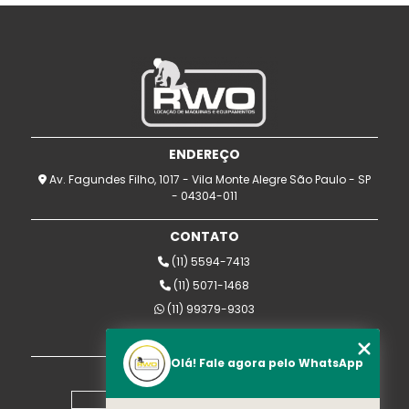
ENDEREÇO
Av. Fagundes Filho, 1017 - Vila Monte Alegre São Paulo - SP
- 04304-011
CONTATO
(11) 5594-7413
(11) 5071-1468
(11) 99379-9303
rwomaquinas@uol.com.br
Olá! Fale agora pelo WhatsApp
MENU
Home