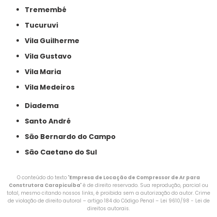
Tremembé
Tucuruvi
Vila Guilherme
Vila Gustavo
Vila Maria
Vila Medeiros
Diadema
Santo André
São Bernardo do Campo
São Caetano do Sul
O conteúdo do texto "
Empresa de Locação de Compressor de Ar para
Construtora Carapicuíba
" é de direito reservado. Sua reprodução, parcial ou
total, mesmo citando nossos links, é proibida sem a autorização do autor. Crime
de violação de direito autoral – artigo 184 do Código Penal –
Lei 9610/98 - Lei de
direitos autorais
.