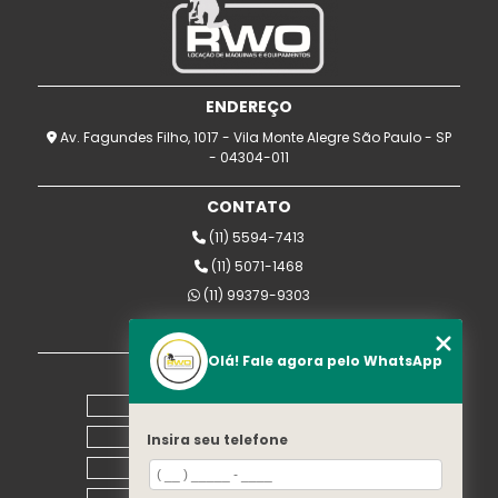
ENDEREÇO
Av. Fagundes Filho, 1017 - Vila Monte Alegre São Paulo - SP
- 04304-011
CONTATO
(11) 5594-7413
(11) 5071-1468
(11) 99379-9303
rwomaquinas@uol.com.br
Olá! Fale agora pelo WhatsApp
MENU
Home
Empresa
Insira seu telefone
Equipamentos