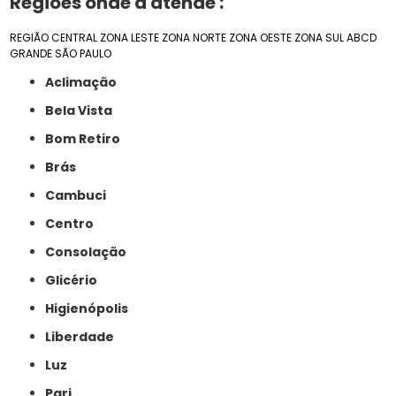
Regiões onde a atende :
REGIÃO CENTRAL
ZONA LESTE
ZONA NORTE
ZONA OESTE
ZONA SUL
ABCD
GRANDE SÃO PAULO
Aclimação
Bela Vista
Bom Retiro
Brás
Cambuci
Centro
Consolação
Glicério
Higienópolis
Liberdade
Luz
Pari