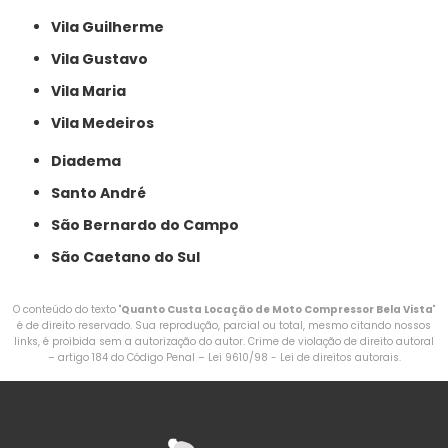
Vila Guilherme
Vila Gustavo
Vila Maria
Vila Medeiros
Diadema
Santo André
São Bernardo do Campo
São Caetano do Sul
O conteúdo do texto "
Quanto Custa Locação de Moto Compressor Bela Vista
"
é de direito reservado. Sua reprodução, parcial ou total, mesmo citando nossos
links, é proibida sem a autorização do autor. Crime de violação de direito autoral
– artigo 184 do Código Penal –
Lei 9610/98 - Lei de direitos autorais
.