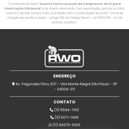
O conteúdo do texto "
Quanto Custa Locação de Compressor de Ar para
Construção Vila Maria
" é de direito reservado. Sua reprodução, parcial ou total,
mesmo citando nossos links, é proibida sem a autorização do autor. Crime de
violação de direito autoral – artigo 184 do Código Penal –
Lei 9610/98 - Lei de
direitos autorais
.
ENDEREÇO
Av. Fagundes Filho, 1017 - Vila Monte Alegre São Paulo - SP
- 04304-011
CONTATO
(11) 5594-7413
(11) 5071-1468
(11) 99379-9303