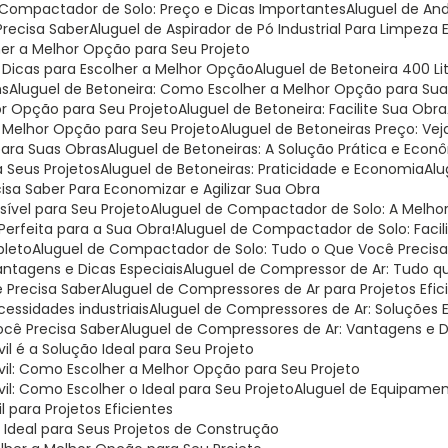
l Compactador de Solo: Preço e Dicas Importantes
Aluguel de A
Precisa Saber
Aluguel de Aspirador de Pó Industrial Para Limpeza 
lher a Melhor Opção para Seu Projeto
e Dicas para Escolher a Melhor Opção
Aluguel de Betoneira 400 L
ns
Aluguel de Betoneira: Como Escolher a Melhor Opção para Su
or Opção para Seu Projeto
Aluguel de Betoneira: Facilite Sua Obra
a Melhor Opção para Seu Projeto
Aluguel de Betoneiras Preço: V
para Suas Obras
Aluguel de Betoneiras: A Solução Prática e Eco
a Seus Projetos
Aluguel de Betoneiras: Praticidade e Economia
Al
cisa Saber Para Economizar e Agilizar Sua Obra
ível para Seu Projeto
Aluguel de Compactador de Solo: A Melh
Perfeita para a Sua Obra!
Aluguel de Compactador de Solo: Facil
pleto
Aluguel de Compactador de Solo: Tudo o Que Você Precisa
antagens e Dicas Especiais
Aluguel de Compressor de Ar: Tudo q
 Precisa Saber
Aluguel de Compressores de Ar para Projetos Efic
cessidades industriais
Aluguel de Compressores de Ar: Soluções E
ocê Precisa Saber
Aluguel de Compressores de Ar: Vantagens e 
l é a Solução Ideal para Seu Projeto
vil: Como Escolher a Melhor Opção para Seu Projeto
il: Como Escolher o Ideal para Seu Projeto
Aluguel de Equipamen
 para Projetos Eficientes
o Ideal para Seus Projetos de Construção