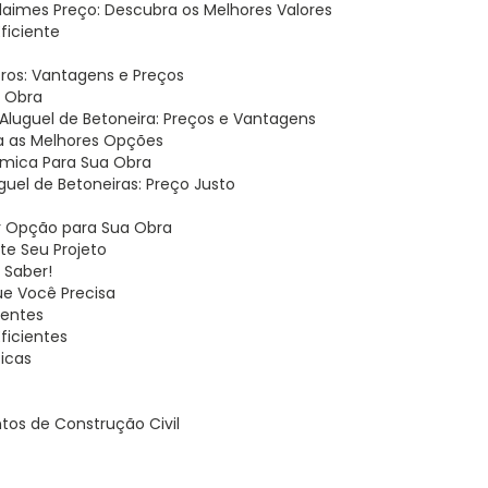
ndaimes Preço: Descubra os Melhores Valores
Eficiente
itros: Vantagens e Preços
a Obra
Aluguel de Betoneira: Preços e Vantagens
eja as Melhores Opções
nômica Para Sua Obra
uguel de Betoneiras: Preço Justo
or Opção para Sua Obra
ite Seu Projeto
 Saber!
ue Você Precisa
ientes
ficientes
Dicas
tos de Construção Civil