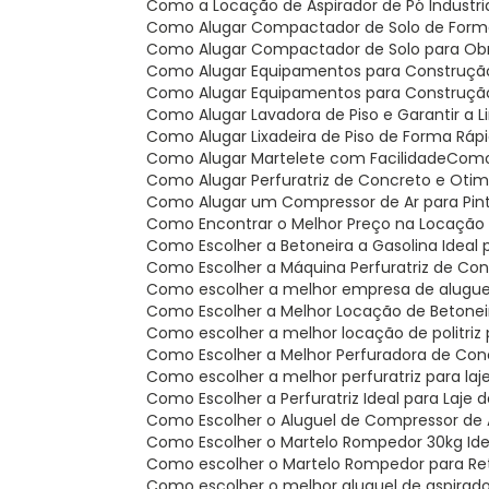
Como a Locação de Aspirador de Pó Industr
Como Alugar Compactador de Solo de For
Como Alugar Compactador de Solo para Obr
Como Alugar Equipamentos para Construção
Como Alugar Equipamentos para Construção C
Como Alugar Lavadora de Piso e Garantir a 
Como Alugar Lixadeira de Piso de Forma Rápi
Como Alugar Martelete com Facilidade
Com
Como Alugar Perfuratriz de Concreto e Oti
Como Alugar um Compressor de Ar para Pintu
Como Encontrar o Melhor Preço na Locaçã
Como Escolher a Betoneira a Gasolina Ideal 
Como Escolher a Máquina Perfuratriz de Co
Como escolher a melhor empresa de alugue
Como Escolher a Melhor Locação de Betone
Como escolher a melhor locação de politriz
Como Escolher a Melhor Perfuradora de Con
Como escolher a melhor perfuratriz para la
Como Escolher a Perfuratriz Ideal para Laje
Como Escolher o Aluguel de Compressor de A
Como Escolher o Martelo Rompedor 30kg Ide
Como escolher o Martelo Rompedor para Re
Como escolher o melhor aluguel de aspirado