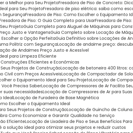
er a Melhor para Seu Projeto
Fresadora de Piso de Concreto: Di
Ideal para Seu Projeto
Fresadora de piso elétrica: saiba como escol
om Segurança
Fresadora de Piso: Como Escolher o Equipamento I
Fresadora de Piso: O Guia Completo para Usar
Fresadora de Piso
 Seu Projeto
Guia Completo para Aluguel de Máquinas para Const
 Preço Justo e Vantagens
Guia Completo sobre Locação de Máqui
o Escolher a Opção Perfeita
Guia Definitivo sobre Locações de 
r uma Politriz com Segurança
Locação de andaime preço: descu
cação de Andaimes Preço Justo e Acessível
Ideal para Limpeza Eficiente
a Construções Eficientes e Econômicas
a Seus Projetos de Construção
Locação de betoneira 400 litros:
o Civil com Preços Acessíveis
Locação de Compactador de Solo:
lher o Equipamento Ideal para Seu Projeto
Locação de Compa
 Você Precisa Saber
Locação de Compressores de Ar Facilita Se
er suas necessidades
Locação de Compressores de Ar para Suas
o Ideal
Locação de Furadeira de Base Magnética
omo Escolher o Equipamento Ideal
para Seus Projetos de Construção
Locação de Guincho de Coluna 
ubra Como Economizar e Garantir Qualidade no Serviço
ção Eficiente
Locação de Lixadeira de Piso e Seus Benefícios Par
 a solução ideal para otimizar seus projetos e reduzir custos