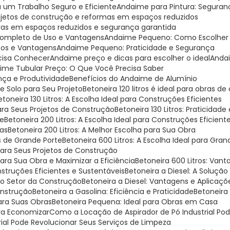
a um Trabalho Seguro e Eficiente
Andaime para Pintura: Seguranç
rojetos de construção e reformas em espaços reduzidos
bras em espaços reduzidos e segurança garantida
Completo de Uso e Vantagens
Andaime Pequeno: Como Escolher o
sos e Vantagens
Andaime Pequeno: Praticidade e Segurança
cisa Conhecer
Andaime preço e dicas para escolher o ideal
Anda
aime Tubular Preço: O Que Você Precisa Saber
nça e Produtividade
Benefícios do Andaime de Alumínio
 Solo para Seu Projeto
Betoneira 120 litros é ideal para obras de
Betoneira 130 Litros: A Escolha Ideal para Construções Eficientes
 para Seus Projetos de Construção
Betoneira 130 Litros: Praticidade
te
Betoneira 200 Litros: A Escolha Ideal para Construções Eficient
ras
Betoneira 200 Litros: A Melhor Escolha para Sua Obra
as de Grande Porte
Betoneira 600 Litros: A Escolha Ideal para Gr
 para Seus Projetos de Construção
para Sua Obra e Maximizar a Eficiência
Betoneira 600 Litros: Van
onstruções Eficientes e Sustentáveis
Betoneira a Diesel: A Soluçã
 no Setor da Construção
Betoneira a Diesel: Vantagens e Aplicaç
Construção
Betoneira a Gasolina: Eficiência e Praticidade
Betoneira
ara Suas Obras
Betoneira Pequena: Ideal para Obras em Casa
ara Economizar
Como a Locação de Aspirador de Pó Industrial P
rial Pode Revolucionar Seus Serviços de Limpeza