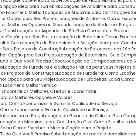
: Tudo que Você Precisa Saber
Locação de Placa Vibratória para
 a opção ideal para sua obra
Locações de Andaime para Construç
o Escolher o Melhor
Locações de Andaime para Construções Seg
hor Opção para Seu Projeto
Locações de Andaime: Como Escolh
r as Melhores Opções no Mercado
Locação de Andaime: Preço J
e Dicas
Locação de Aspirador de Pó: Guia Completo e Prático
hor Opção para Seu Projeto
Locação de Betoneira: Como Escolh
colha Certa
Locação de Betoneiras é a Solução Ideal para Const
ra Seus Projetos de Construção
Locação de Betoneiras em São Pa
lhor Opção para Seu Projeto
Locação de Betoneiras: Guia Compl
 Tudo o Que Você Precisa Saber
Locação de Compactadores de Sol
os
Locação de Furadeira é a Solução Prática para Seus Projetos
a os Projetos de Construção
Locação de Furadeira: Como Escolhe
lhor Opção para Seu Projeto
Locação de Furadeiras: Saiba Como 
Escolher o Melhor Serviço
 Encontrar as Melhores Ofertas e Economizar
bra as Melhores Opções e Valores
ubra Como Economizar e Garantir Qualidade no Serviço
 Como Economizar e Garantir Qualidade no Serviço
 Influenciam o Preço
Locação de Guincho de Coluna: Guia Compl
Locação de Máquinas para Construção Civil: Como Escolher a M
: Saiba Como Escolher a Melhor Opção para o Projeto
: Tudo Que Você Precisa Saber
Locação de martelo demolidor: c