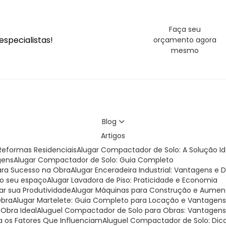
Faça seu
specialistas!
orçamento agora
mesmo
Blog
Artigos
eformas Residenciais
Alugar Compactador de Solo: A Solução I
gens
Alugar Compactador de Solo: Guia Completo
para Sucesso na Obra
Alugar Enceradeira Industrial: Vantagens e 
 do seu espaço
Alugar Lavadora de Piso: Praticidade e Economia
ar sua Produtividade
Alugar Máquinas para Construção e Aumen
Obra
Alugar Martelete: Guia Completo para Locação e Vantagen
 Obra Ideal
Aluguel Compactador de Solo para Obras: Vantagens 
a os Fatores Que Influenciam
Aluguel Compactador de Solo: Dic