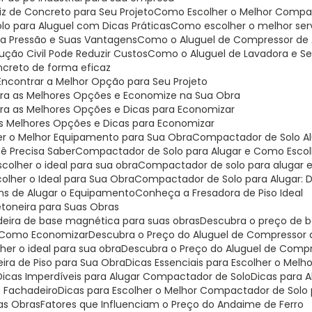
riz de Concreto para Seu Projeto
Como Escolher o Melhor Compa
lo para Aluguel com Dicas Práticas
Como escolher o melhor serv
ta Pressão e Suas Vantagens
Como o Aluguel de Compressor de A
ção Civil Pode Reduzir Custos
Como o Aluguel de Lavadora e Se
oncreto de forma eficaz
Encontrar a Melhor Opção para Seu Projeto
bra as Melhores Opções e Economize na Sua Obra
bra as Melhores Opções e Dicas para Economizar
as Melhores Opções e Dicas para Economizar
er o Melhor Equipamento para Sua Obra
Compactador de Solo Al
ê Precisa Saber
Compactador de Solo para Alugar e Como Escolh
colher o ideal para sua obra
Compactador de solo para alugar 
olher o Ideal para Sua Obra
Compactador de Solo para Alugar: D
ns de Alugar o Equipamento
Conheça a Fresadora de Piso Ideal
etoneira para Suas Obras
deira de base magnética para suas obras
Descubra o preço de b
 e Como Economizar
Descubra o Preço do Aluguel de Compressor
er o ideal para sua obra
Descubra o Preço do Aluguel de Comp
eira de Piso para Sua Obra
Dicas Essenciais para Escolher o Mel
Dicas Imperdíveis para Alugar Compactador de Solo
Dicas para
e Fachadeiro
Dicas para Escolher o Melhor Compactador de Solo 
uas Obras
Fatores que Influenciam o Preço do Andaime de Ferro