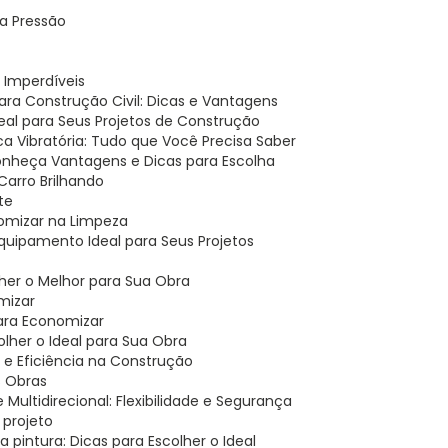
ta Pressão
s Imperdíveis
para Construção Civil: Dicas e Vantagens
Ideal para Seus Projetos de Construção
aca Vibratória: Tudo que Você Precisa Saber
 Conheça Vantagens e Dicas para Escolha
 Carro Brilhando
te
nomizar na Limpeza
 Equipamento Ideal para Seus Projetos
her o Melhor para Sua Obra
mizar
para Economizar
lher o Ideal para Sua Obra
 e Eficiência na Construção
s Obras
 Multidirecional: Flexibilidade e Segurança
 projeto
a pintura: Dicas para Escolher o Ideal