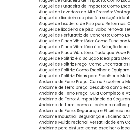
Aluguel de Furadeira de Impacto: Como Esc
Aluguel de Furadeira de Impacto: Como Esc
Aluguel de Lavadora de Alta Pressão: Vantag
Aluguel de lixadeira de piso é a solução i
Aluguel de Lixadeira de Piso para Reformas
Aluguel de lixadeira de piso: Saiba renova
Aluguel de Perfuratriz de Concreto: Como E
Aluguel de Placa Vibratória: Como Funciona
Aluguel de Placa Vibratória é a Solução Ide
Aluguel de Placa Vibratória: Tudo que Você 
Aluguel de Politriz é a Solução Ideal para Dei
Aluguel de Politriz Preço: Como Encontrar a
Aluguel de Politriz: Como Escolher o Equipa
Aluguel de Politriz: Dicas para Escolher a Mel
Andaime de Ferro Preço: Como Escolher a 
Andaime de ferro preço: descubra como ec
Andaime de Ferro Preço: Guia Completo e A
Andaime de Ferro: A Importância da Seguran
Andaime de ferro: como escolher o melhor 
Andaime de Ferro: Segurança e Eficiência n
Andaime Industrial: Segurança e Eficiência
A
Andaime Multidirecional: Versatilidade em 
Andaime para pintura: como escolher o ideal