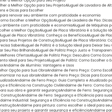
olher a Melhor Opção para Seu Projeto
olher a Melhor Opção para Seu Projeto
Aluguel de Lavadora de Al
ens e Dicas para Escolher
deal para renovar seu ambiente com praticidade e economia
: Como Escolher a Melhor Opção
Aluguel de Lixadeira de Piso: Dica
r seu ambiente com praticidade e economia
Aluguel de Máquinas 
scolher a Melhor Opção
Aluguel de Placa Vibratória é a Solução 
Aluguel de Placa Vibratória: Conheça os Benefícios
Aluguel de Pl
al para Seus Projetos de Construção
Aluguel de Placa Vibratória:
Precisa Saber
Aluguel de Politriz é a Solução Ideal para Deixar Seu
xar Seu Piso Brilhando
Aluguel de Politriz Preço Justo e Transparen
s Melhores Ofertas
Aluguel de Politriz Preço: Descubra Como Eco
mento Ideal para Seu Projeto
Aluguel de Politriz: Como Escolher o
hor
Andaime de Alumínio: Vantagens e Usos
Melhor Opção para Sua Obra
Andaime de Ferro Preço: Como Escol
onomizar na sua obra
Andaime de Ferro Preço: Dicas para Econo
tualizado
Andaime de Ferro Preço: Guia Completo e Atualizado 
ça e Eficiência na Construção Civil
Andaime de Ferro: Como Esco
para sua obra e garantir segurança
Andaime de Ferro: Segurança
a Construção
Andaime de Ferro: Segurança e Eficiência para sua
ndaime Industrial: Segurança e Eficiência na Construção
Andaime
Construção
Andaime para pintura: como escolher o ideal para seu
 para seu projeto e garantir segurança e eficiência
Andaime par