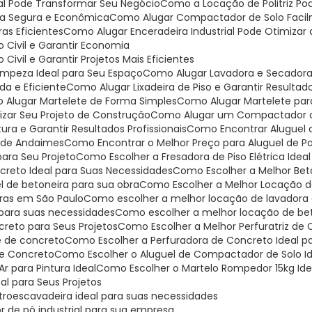
ial Pode Transformar Seu Negócio
Como a Locação de Politriz P
ma Segura e Econômica
Como Alugar Compactador de Solo Faci
as Eficientes
Como Alugar Enceradeira Industrial Pode Otimiza
 Civil e Garantir Economia
ivil e Garantir Projetos Mais Eficientes
Limpeza Ideal para Seu Espaço
Como Alugar Lavadora e Secadora
da e Eficiente
Como Alugar Lixadeira de Piso e Garantir Resultado
o Alugar Martelete de Forma Simples
Como Alugar Martelete pa
mizar Seu Projeto de Construção
Como Alugar um Compactador de
ra e Garantir Resultados Profissionais
Como Encontrar Aluguel
o de Andaimes
Como Encontrar o Melhor Preço para Aluguel de Pol
para Seu Projeto
Como Escolher a Fresadora de Piso Elétrica Idea
ncreto Ideal para Suas Necessidades
Como Escolher a Melhor Bet
l de betoneira para sua obra
Como Escolher a Melhor Locação de
iras em São Paulo
Como escolher a melhor locação de lavadora 
 para suas necessidades
Como escolher a melhor locação de be
creto para Seus Projetos
Como Escolher a Melhor Perfuratriz de
je de concreto
Como Escolher a Perfuradora de Concreto Ideal p
 de Concreto
Como Escolher o Aluguel de Compactador de Solo Id
r para Pintura Ideal
Como Escolher o Martelo Rompedor 15kg Ide
al para Seus Projetos
troescavadeira ideal para suas necessidades
r de pó industrial para sua empresa