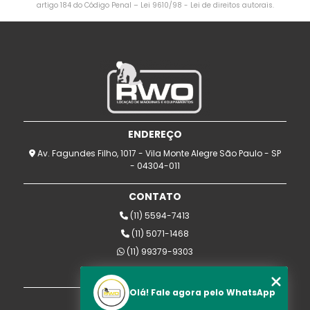
artigo 184 do Código Penal –
Lei 9610/98 - Lei de direitos autorais
.
ENDEREÇO
Av. Fagundes Filho, 1017 - Vila Monte Alegre São Paulo - SP
- 04304-011
CONTATO
(11) 5594-7413
(11) 5071-1468
(11) 99379-9303
rwomaquinas@uol.com.br
Olá! Fale agora pelo WhatsApp
MENU