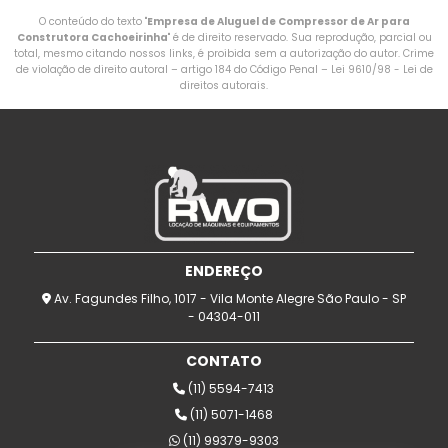
O conteúdo do texto "
Empresa de Aluguel de Compressor de Ar para
Construtora Cachoeirinha
" é de direito reservado. Sua reprodução, parcial ou
total, mesmo citando nossos links, é proibida sem a autorização do autor. Crime
de violação de direito autoral – artigo 184 do Código Penal –
Lei 9610/98 - Lei de
direitos autorais
.
ENDEREÇO
Av. Fagundes Filho, 1017 - Vila Monte Alegre São Paulo - SP
- 04304-011
CONTATO
(11) 5594-7413
(11) 5071-1468
(11) 99379-9303