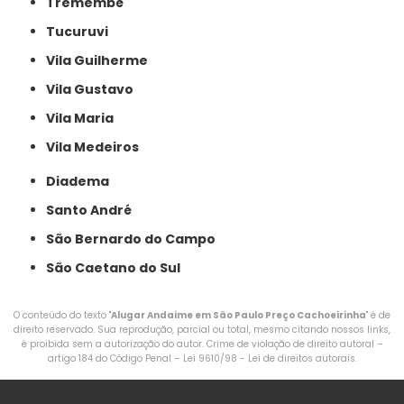
Tremembé
Tucuruvi
Vila Guilherme
Vila Gustavo
Vila Maria
Vila Medeiros
Diadema
Santo André
São Bernardo do Campo
São Caetano do Sul
O conteúdo do texto "
Alugar Andaime em São Paulo Preço Cachoeirinha
" é de
direito reservado. Sua reprodução, parcial ou total, mesmo citando nossos links,
é proibida sem a autorização do autor. Crime de violação de direito autoral –
artigo 184 do Código Penal –
Lei 9610/98 - Lei de direitos autorais
.