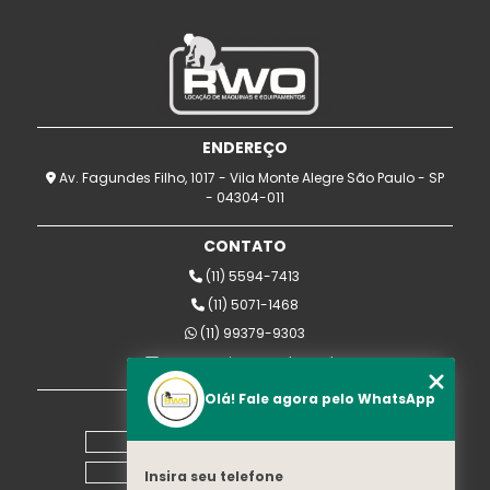
ENDEREÇO
Av. Fagundes Filho, 1017 - Vila Monte Alegre São Paulo - SP
- 04304-011
CONTATO
(11) 5594-7413
(11) 5071-1468
(11) 99379-9303
rwomaquinas@uol.com.br
Olá! Fale agora pelo WhatsApp
MENU
Home
Empresa
Insira seu telefone