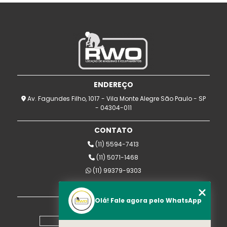
ENDEREÇO
Av. Fagundes Filho, 1017 - Vila Monte Alegre São Paulo - SP
- 04304-011
CONTATO
(11) 5594-7413
(11) 5071-1468
(11) 99379-9303
rwomaquinas@uol.com.br
Olá! Fale agora pelo WhatsApp
MENU
Home