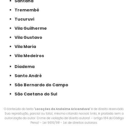
Santana
Tremembé
Tucuruvi
Vila Guilherme
Vila Gustavo
Vila Maria
Vila Medeiros
Diadema
Santo André
São Bernardo do Campo
São Caetano do Sul
O conteúdo do texto "
Locações de Andaime Aricanduva
" é de direito reservado.
Sua reprodução, parcial ou total, mesmo citando nossos links, é proibida sem a
autorização do autor. Crime de violação de direito autoral – artigo 184 do Código
Penal –
Lei 9610/98 - Lei de direitos autorais
.