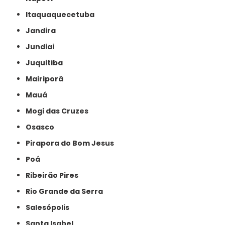
Itaquaquecetuba
Jandira
Jundiaí
Juquitiba
Mairiporã
Mauá
Mogi das Cruzes
Osasco
Pirapora do Bom Jesus
Poá
Ribeirão Pires
Rio Grande da Serra
Salesópolis
Santa Isabel