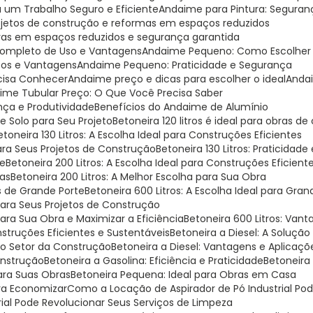
a um Trabalho Seguro e Eficiente
Andaime para Pintura: Seguranç
rojetos de construção e reformas em espaços reduzidos
bras em espaços reduzidos e segurança garantida
Completo de Uso e Vantagens
Andaime Pequeno: Como Escolher o
sos e Vantagens
Andaime Pequeno: Praticidade e Segurança
cisa Conhecer
Andaime preço e dicas para escolher o ideal
Anda
aime Tubular Preço: O Que Você Precisa Saber
nça e Produtividade
Benefícios do Andaime de Alumínio
 Solo para Seu Projeto
Betoneira 120 litros é ideal para obras de
Betoneira 130 Litros: A Escolha Ideal para Construções Eficientes
 para Seus Projetos de Construção
Betoneira 130 Litros: Praticidade
te
Betoneira 200 Litros: A Escolha Ideal para Construções Eficient
ras
Betoneira 200 Litros: A Melhor Escolha para Sua Obra
as de Grande Porte
Betoneira 600 Litros: A Escolha Ideal para Gr
 para Seus Projetos de Construção
para Sua Obra e Maximizar a Eficiência
Betoneira 600 Litros: Van
onstruções Eficientes e Sustentáveis
Betoneira a Diesel: A Soluçã
 no Setor da Construção
Betoneira a Diesel: Vantagens e Aplicaç
Construção
Betoneira a Gasolina: Eficiência e Praticidade
Betoneira
ara Suas Obras
Betoneira Pequena: Ideal para Obras em Casa
ara Economizar
Como a Locação de Aspirador de Pó Industrial P
rial Pode Revolucionar Seus Serviços de Limpeza