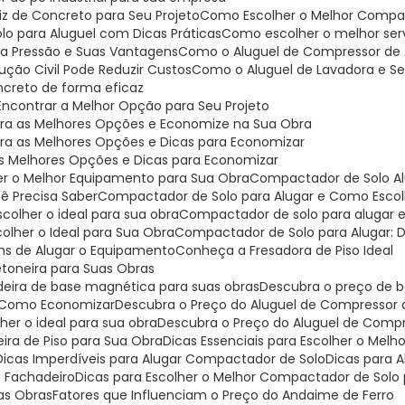
riz de Concreto para Seu Projeto
Como Escolher o Melhor Compa
lo para Aluguel com Dicas Práticas
Como escolher o melhor serv
ta Pressão e Suas Vantagens
Como o Aluguel de Compressor de A
ção Civil Pode Reduzir Custos
Como o Aluguel de Lavadora e Se
oncreto de forma eficaz
Encontrar a Melhor Opção para Seu Projeto
bra as Melhores Opções e Economize na Sua Obra
bra as Melhores Opções e Dicas para Economizar
as Melhores Opções e Dicas para Economizar
er o Melhor Equipamento para Sua Obra
Compactador de Solo Al
ê Precisa Saber
Compactador de Solo para Alugar e Como Escolh
colher o ideal para sua obra
Compactador de solo para alugar 
olher o Ideal para Sua Obra
Compactador de Solo para Alugar: D
ns de Alugar o Equipamento
Conheça a Fresadora de Piso Ideal
etoneira para Suas Obras
deira de base magnética para suas obras
Descubra o preço de b
 e Como Economizar
Descubra o Preço do Aluguel de Compressor
er o ideal para sua obra
Descubra o Preço do Aluguel de Comp
eira de Piso para Sua Obra
Dicas Essenciais para Escolher o Mel
Dicas Imperdíveis para Alugar Compactador de Solo
Dicas para
e Fachadeiro
Dicas para Escolher o Melhor Compactador de Solo 
uas Obras
Fatores que Influenciam o Preço do Andaime de Ferro