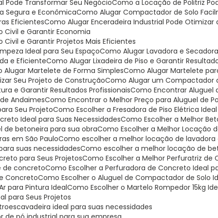
ial Pode Transformar Seu Negócio
Como a Locação de Politriz P
ma Segura e Econômica
Como Alugar Compactador de Solo Faci
as Eficientes
Como Alugar Enceradeira Industrial Pode Otimiza
 Civil e Garantir Economia
ivil e Garantir Projetos Mais Eficientes
Limpeza Ideal para Seu Espaço
Como Alugar Lavadora e Secadora
da e Eficiente
Como Alugar Lixadeira de Piso e Garantir Resultado
o Alugar Martelete de Forma Simples
Como Alugar Martelete pa
mizar Seu Projeto de Construção
Como Alugar um Compactador de
ra e Garantir Resultados Profissionais
Como Encontrar Aluguel
o de Andaimes
Como Encontrar o Melhor Preço para Aluguel de Pol
para Seu Projeto
Como Escolher a Fresadora de Piso Elétrica Idea
ncreto Ideal para Suas Necessidades
Como Escolher a Melhor Bet
l de betoneira para sua obra
Como Escolher a Melhor Locação de
iras em São Paulo
Como escolher a melhor locação de lavadora 
 para suas necessidades
Como escolher a melhor locação de be
creto para Seus Projetos
Como Escolher a Melhor Perfuratriz de
je de concreto
Como Escolher a Perfuradora de Concreto Ideal p
 de Concreto
Como Escolher o Aluguel de Compactador de Solo Id
r para Pintura Ideal
Como Escolher o Martelo Rompedor 15kg Ide
al para Seus Projetos
troescavadeira ideal para suas necessidades
r de pó industrial para sua empresa