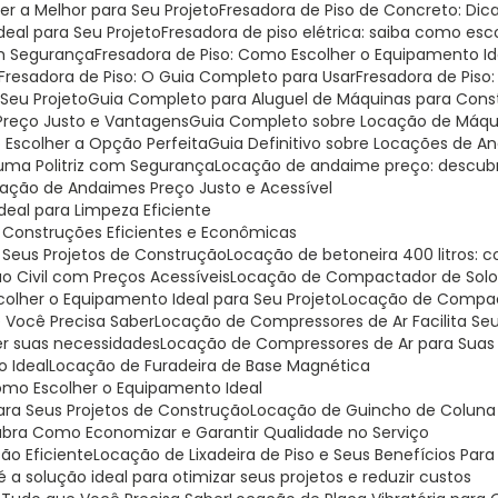
er a Melhor para Seu Projeto
Fresadora de Piso de Concreto: Di
Ideal para Seu Projeto
Fresadora de piso elétrica: saiba como escol
om Segurança
Fresadora de Piso: Como Escolher o Equipamento I
Fresadora de Piso: O Guia Completo para Usar
Fresadora de Piso
 Seu Projeto
Guia Completo para Aluguel de Máquinas para Const
 Preço Justo e Vantagens
Guia Completo sobre Locação de Máqui
o Escolher a Opção Perfeita
Guia Definitivo sobre Locações de 
r uma Politriz com Segurança
Locação de andaime preço: descu
cação de Andaimes Preço Justo e Acessível
Ideal para Limpeza Eficiente
a Construções Eficientes e Econômicas
a Seus Projetos de Construção
Locação de betoneira 400 litros:
o Civil com Preços Acessíveis
Locação de Compactador de Solo:
lher o Equipamento Ideal para Seu Projeto
Locação de Compa
 Você Precisa Saber
Locação de Compressores de Ar Facilita Se
er suas necessidades
Locação de Compressores de Ar para Suas
o Ideal
Locação de Furadeira de Base Magnética
omo Escolher o Equipamento Ideal
para Seus Projetos de Construção
Locação de Guincho de Coluna 
ubra Como Economizar e Garantir Qualidade no Serviço
ção Eficiente
Locação de Lixadeira de Piso e Seus Benefícios Par
 a solução ideal para otimizar seus projetos e reduzir custos