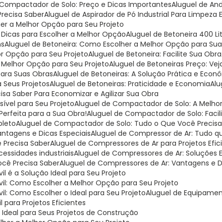
l Compactador de Solo: Preço e Dicas Importantes
Aluguel de A
Precisa Saber
Aluguel de Aspirador de Pó Industrial Para Limpeza 
lher a Melhor Opção para Seu Projeto
e Dicas para Escolher a Melhor Opção
Aluguel de Betoneira 400 L
ns
Aluguel de Betoneira: Como Escolher a Melhor Opção para Su
or Opção para Seu Projeto
Aluguel de Betoneira: Facilite Sua Obra
a Melhor Opção para Seu Projeto
Aluguel de Betoneiras Preço: V
para Suas Obras
Aluguel de Betoneiras: A Solução Prática e Eco
a Seus Projetos
Aluguel de Betoneiras: Praticidade e Economia
Al
cisa Saber Para Economizar e Agilizar Sua Obra
ível para Seu Projeto
Aluguel de Compactador de Solo: A Melh
Perfeita para a Sua Obra!
Aluguel de Compactador de Solo: Facil
pleto
Aluguel de Compactador de Solo: Tudo o Que Você Precisa
antagens e Dicas Especiais
Aluguel de Compressor de Ar: Tudo q
 Precisa Saber
Aluguel de Compressores de Ar para Projetos Efic
cessidades industriais
Aluguel de Compressores de Ar: Soluções E
ocê Precisa Saber
Aluguel de Compressores de Ar: Vantagens e 
l é a Solução Ideal para Seu Projeto
vil: Como Escolher a Melhor Opção para Seu Projeto
il: Como Escolher o Ideal para Seu Projeto
Aluguel de Equipamen
 para Projetos Eficientes
o Ideal para Seus Projetos de Construção