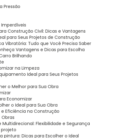
ta Pressão
s Imperdíveis
para Construção Civil: Dicas e Vantagens
Ideal para Seus Projetos de Construção
aca Vibratória: Tudo que Você Precisa Saber
 Conheça Vantagens e Dicas para Escolha
 Carro Brilhando
te
nomizar na Limpeza
 Equipamento Ideal para Seus Projetos
her o Melhor para Sua Obra
mizar
para Economizar
lher o Ideal para Sua Obra
 e Eficiência na Construção
s Obras
 Multidirecional: Flexibilidade e Segurança
 projeto
a pintura: Dicas para Escolher o Ideal