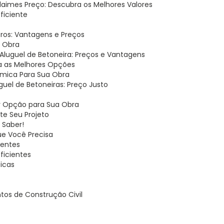
ndaimes Preço: Descubra os Melhores Valores
Eficiente
itros: Vantagens e Preços
a Obra
Aluguel de Betoneira: Preços e Vantagens
eja as Melhores Opções
nômica Para Sua Obra
uguel de Betoneiras: Preço Justo
or Opção para Sua Obra
ite Seu Projeto
 Saber!
ue Você Precisa
ientes
ficientes
Dicas
tos de Construção Civil