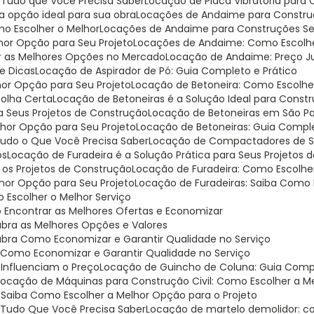
: Tudo que Você Precisa Saber
Locação de Placa Vibratória para
 a opção ideal para sua obra
Locações de Andaime para Construç
o Escolher o Melhor
Locações de Andaime para Construções Seg
hor Opção para Seu Projeto
Locações de Andaime: Como Escolh
r as Melhores Opções no Mercado
Locação de Andaime: Preço J
e Dicas
Locação de Aspirador de Pó: Guia Completo e Prático
hor Opção para Seu Projeto
Locação de Betoneira: Como Escolh
colha Certa
Locação de Betoneiras é a Solução Ideal para Const
ra Seus Projetos de Construção
Locação de Betoneiras em São Pa
lhor Opção para Seu Projeto
Locação de Betoneiras: Guia Compl
 Tudo o Que Você Precisa Saber
Locação de Compactadores de Sol
os
Locação de Furadeira é a Solução Prática para Seus Projetos
a os Projetos de Construção
Locação de Furadeira: Como Escolhe
lhor Opção para Seu Projeto
Locação de Furadeiras: Saiba Como 
Escolher o Melhor Serviço
 Encontrar as Melhores Ofertas e Economizar
bra as Melhores Opções e Valores
ubra Como Economizar e Garantir Qualidade no Serviço
 Como Economizar e Garantir Qualidade no Serviço
 Influenciam o Preço
Locação de Guincho de Coluna: Guia Compl
Locação de Máquinas para Construção Civil: Como Escolher a M
: Saiba Como Escolher a Melhor Opção para o Projeto
: Tudo Que Você Precisa Saber
Locação de martelo demolidor: c