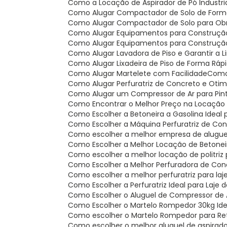
Como a Locação de Aspirador de Pó Industr
Como Alugar Compactador de Solo de For
Como Alugar Compactador de Solo para Obr
Como Alugar Equipamentos para Construção
Como Alugar Equipamentos para Construção C
Como Alugar Lavadora de Piso e Garantir a 
Como Alugar Lixadeira de Piso de Forma Rápi
Como Alugar Martelete com Facilidade
Com
Como Alugar Perfuratriz de Concreto e Oti
Como Alugar um Compressor de Ar para Pintu
Como Encontrar o Melhor Preço na Locaçã
Como Escolher a Betoneira a Gasolina Ideal 
Como Escolher a Máquina Perfuratriz de Co
Como escolher a melhor empresa de alugue
Como Escolher a Melhor Locação de Betone
Como escolher a melhor locação de politriz
Como Escolher a Melhor Perfuradora de Con
Como escolher a melhor perfuratriz para la
Como Escolher a Perfuratriz Ideal para Laje
Como Escolher o Aluguel de Compressor de A
Como Escolher o Martelo Rompedor 30kg Ide
Como escolher o Martelo Rompedor para Re
Como escolher o melhor aluguel de aspirado