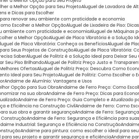
olher a Melhor Opção para Seu Projeto
olher a Melhor Opção para Seu Projeto
Aluguel de Lavadora de Al
ens e Dicas para Escolher
deal para renovar seu ambiente com praticidade e economia
: Como Escolher a Melhor Opção
Aluguel de Lixadeira de Piso: Dica
r seu ambiente com praticidade e economia
Aluguel de Máquinas 
scolher a Melhor Opção
Aluguel de Placa Vibratória é a Solução 
Aluguel de Placa Vibratória: Conheça os Benefícios
Aluguel de Pl
al para Seus Projetos de Construção
Aluguel de Placa Vibratória:
Precisa Saber
Aluguel de Politriz é a Solução Ideal para Deixar Seu
xar Seu Piso Brilhando
Aluguel de Politriz Preço Justo e Transparen
s Melhores Ofertas
Aluguel de Politriz Preço: Descubra Como Eco
mento Ideal para Seu Projeto
Aluguel de Politriz: Como Escolher o
hor
Andaime de Alumínio: Vantagens e Usos
Melhor Opção para Sua Obra
Andaime de Ferro Preço: Como Escol
onomizar na sua obra
Andaime de Ferro Preço: Dicas para Econo
tualizado
Andaime de Ferro Preço: Guia Completo e Atualizado 
ça e Eficiência na Construção Civil
Andaime de Ferro: Como Esco
para sua obra e garantir segurança
Andaime de Ferro: Segurança
a Construção
Andaime de Ferro: Segurança e Eficiência para sua
ndaime Industrial: Segurança e Eficiência na Construção
Andaime
Construção
Andaime para pintura: como escolher o ideal para seu
 para seu projeto e garantir segurança e eficiência
Andaime par