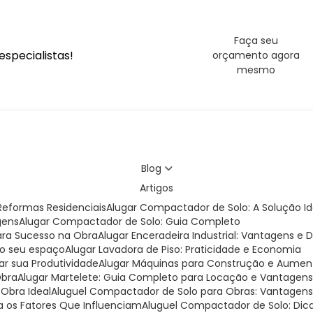
Faça seu
specialistas!
orçamento agora
mesmo
Blog
Artigos
eformas Residenciais
Alugar Compactador de Solo: A Solução I
gens
Alugar Compactador de Solo: Guia Completo
para Sucesso na Obra
Alugar Enceradeira Industrial: Vantagens e 
 do seu espaço
Alugar Lavadora de Piso: Praticidade e Economia
ar sua Produtividade
Alugar Máquinas para Construção e Aumen
Obra
Alugar Martelete: Guia Completo para Locação e Vantagen
 Obra Ideal
Aluguel Compactador de Solo para Obras: Vantagens 
a os Fatores Que Influenciam
Aluguel Compactador de Solo: Dic