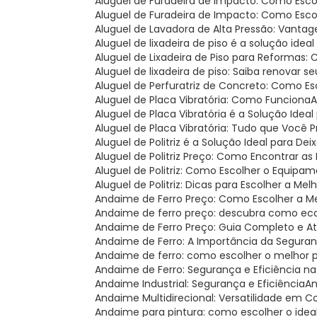
Aluguel de Furadeira de Impacto: Como Esc
Aluguel de Furadeira de Impacto: Como Esc
Aluguel de Lavadora de Alta Pressão: Vantag
Aluguel de lixadeira de piso é a solução i
Aluguel de Lixadeira de Piso para Reformas
Aluguel de lixadeira de piso: Saiba renova
Aluguel de Perfuratriz de Concreto: Como E
Aluguel de Placa Vibratória: Como Funciona
Aluguel de Placa Vibratória é a Solução Ide
Aluguel de Placa Vibratória: Tudo que Você 
Aluguel de Politriz é a Solução Ideal para Dei
Aluguel de Politriz Preço: Como Encontrar a
Aluguel de Politriz: Como Escolher o Equipa
Aluguel de Politriz: Dicas para Escolher a Mel
Andaime de Ferro Preço: Como Escolher a 
Andaime de ferro preço: descubra como ec
Andaime de Ferro Preço: Guia Completo e A
Andaime de Ferro: A Importância da Seguran
Andaime de ferro: como escolher o melhor 
Andaime de Ferro: Segurança e Eficiência n
Andaime Industrial: Segurança e Eficiência
A
Andaime Multidirecional: Versatilidade em 
Andaime para pintura: como escolher o ideal