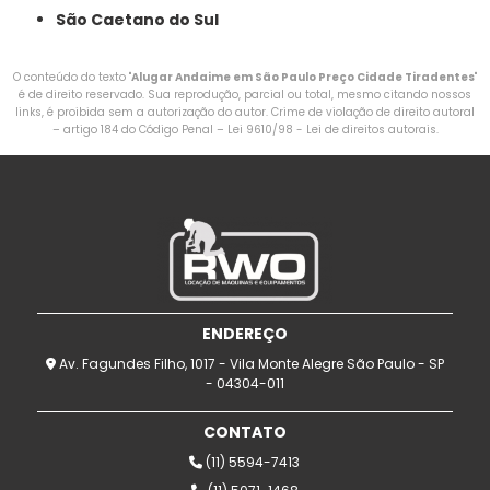
São Caetano do Sul
O conteúdo do texto "
Alugar Andaime em São Paulo Preço Cidade Tiradentes
"
é de direito reservado. Sua reprodução, parcial ou total, mesmo citando nossos
links, é proibida sem a autorização do autor. Crime de violação de direito autoral
– artigo 184 do Código Penal –
Lei 9610/98 - Lei de direitos autorais
.
ENDEREÇO
Av. Fagundes Filho, 1017 - Vila Monte Alegre São Paulo - SP
- 04304-011
CONTATO
(11) 5594-7413