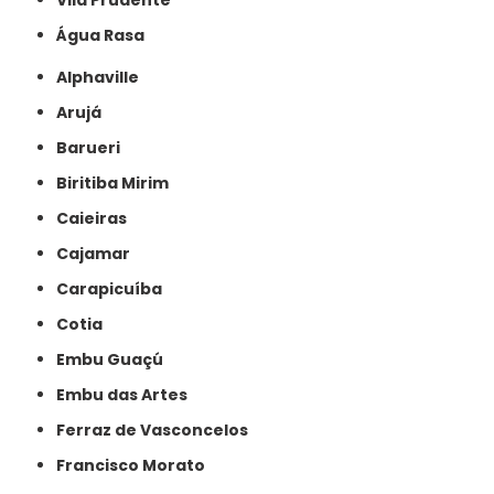
Vila Prudente
Água Rasa
Alphaville
Arujá
Barueri
Biritiba Mirim
Caieiras
Cajamar
Carapicuíba
Cotia
Embu Guaçú
Embu das Artes
Ferraz de Vasconcelos
Francisco Morato