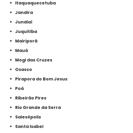
Itaquaquecetuba
Jandira
Jundiaí
Juquitiba
Mairiporã
Mauá
Mogi das Cruzes
Osasco
Pirapora do Bom Jesus
Poá
Ribeirão Pires
Rio Grande da Serra
Salesópolis
Santa Isabel