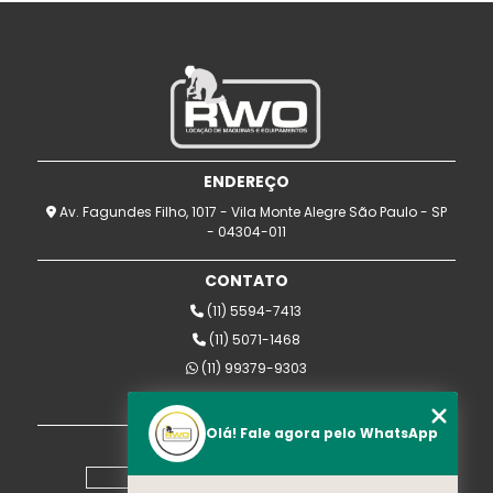
ENDEREÇO
Av. Fagundes Filho, 1017 - Vila Monte Alegre São Paulo - SP
- 04304-011
CONTATO
(11) 5594-7413
(11) 5071-1468
(11) 99379-9303
rwomaquinas@uol.com.br
Olá! Fale agora pelo WhatsApp
MENU
Home