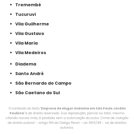
Tremembé
Tucuruvi
Vila Guilherme
Vila Gustavo
Vila Maria
Vila Medeiros
Diadema
Santo André
São Bernardo do Campo
São Caetano do Sul
O conteúdo do texto "
Empresa de Alugar Andaime em São Paulo Jardim
Paulista
" é de direito reservado. Sua reprodução, parcial ou total, mesmo
citando nossos links, é proibida sem a autorização do autor. Crime de violação
de direito autoral – artigo 184 do Código Penal –
Lei 9610/98 - Lei de direitos
autorais
.