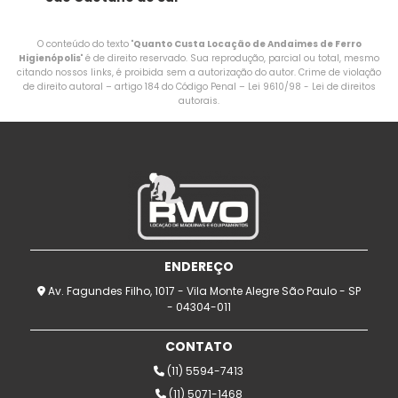
O conteúdo do texto "
Quanto Custa Locação de Andaimes de Ferro
Higienópolis
" é de direito reservado. Sua reprodução, parcial ou total, mesmo
citando nossos links, é proibida sem a autorização do autor. Crime de violação
de direito autoral – artigo 184 do Código Penal –
Lei 9610/98 - Lei de direitos
autorais
.
ENDEREÇO
Av. Fagundes Filho, 1017 - Vila Monte Alegre São Paulo - SP
- 04304-011
CONTATO
(11) 5594-7413
(11) 5071-1468