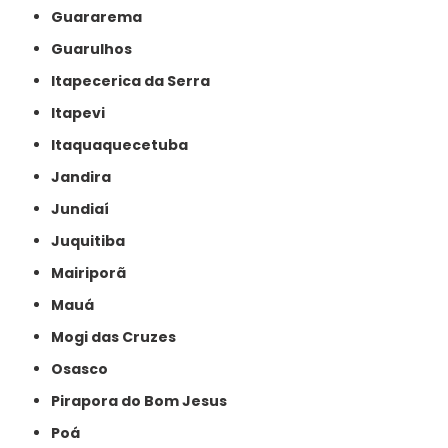
Guararema
Guarulhos
Itapecerica da Serra
Itapevi
Itaquaquecetuba
Jandira
Jundiaí
Juquitiba
Mairiporã
Mauá
Mogi das Cruzes
Osasco
Pirapora do Bom Jesus
Poá