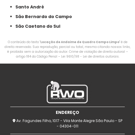
Santo André
São Bernardo do Campo
São Caetano do Sul
O conteúdo do texto "
Locação de Andaime de Quadro Campo Limpo
" é de
direito reservado. Sua reprodução, parcial ou total, mesmo citando nossos links,
é proibida sem a autorização do autor. Crime de violação de direito autoral –
artigo 184 do Código Penal –
Lei 9610/98 - Lei de direitos autorais
.
ENDEREÇO
Av. Fagundes Filho, 1017 - Vila Monte Alegre São Paulo - SP
- 04304-011