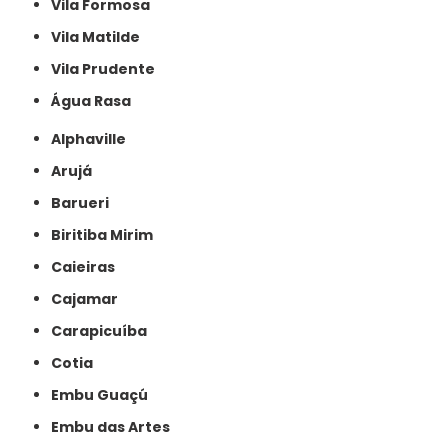
Vila Formosa
Vila Matilde
Vila Prudente
Água Rasa
Alphaville
Arujá
Barueri
Biritiba Mirim
Caieiras
Cajamar
Carapicuíba
Cotia
Embu Guaçú
Embu das Artes