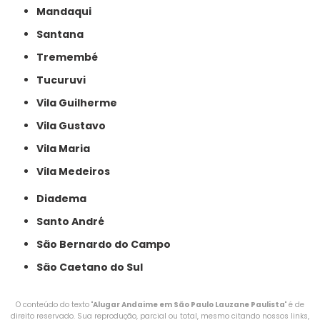
Mandaqui
Santana
Tremembé
Tucuruvi
Vila Guilherme
Vila Gustavo
Vila Maria
Vila Medeiros
Diadema
Santo André
São Bernardo do Campo
São Caetano do Sul
O conteúdo do texto "
Alugar Andaime em São Paulo Lauzane Paulista
" é de
direito reservado. Sua reprodução, parcial ou total, mesmo citando nossos links,