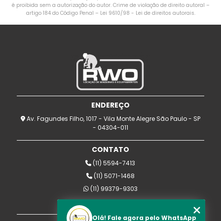
é proibida sem a autorização do autor. Crime de violação de direito autoral –
artigo 184 do Código Penal –
Lei 9610/98 - Lei de direitos autorais
.
ENDEREÇO
Av. Fagundes Filho, 1017 - Vila Monte Alegre São Paulo - SP
- 04304-011
CONTATO
(11) 5594-7413
(11) 5071-1468
(11) 99379-9303
rwomaquinas@uol.com.br
Olá! Fale agora pelo WhatsApp