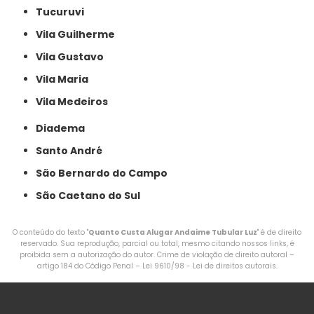
Tucuruvi
Vila Guilherme
Vila Gustavo
Vila Maria
Vila Medeiros
Diadema
Santo André
São Bernardo do Campo
São Caetano do Sul
O conteúdo do texto "
Quanto Custa Alugar Andaime Tubular Luz
" é de direito
reservado. Sua reprodução, parcial ou total, mesmo citando nossos links, é
proibida sem a autorização do autor. Crime de violação de direito autoral –
artigo 184 do Código Penal –
Lei 9610/98 - Lei de direitos autorais
.