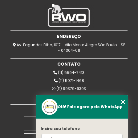
ENDEREÇO
Av. Fagundes Filho, 1017 - Vila Monte Alegre São Paulo - SP
- 04304-011
CONTATO
(11) 5594-7413
(11) 5071-1468
(11) 99379-9303
rwomaquinas@uol.com.br
Olá! Fale agora pelo WhatsApp
MENU
Home
Empresa
Insira seu telefone
Equipamentos