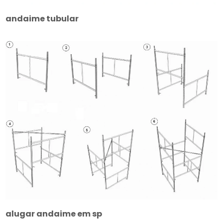
andaime tubular
alugar andaime em sp