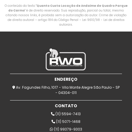
O conteúdo do texto "
Quanto Custa Locação de Andaime de Quadro Parque
do Carmo
" é de direito reservado. Sua reprodução, parcial ou total, mesmo
citando nossos links, é proibida sem a autorização do autor. Crime de violação
de direito autoral – artigo 184 do Código Penal –
Lei 9610/98 - Lei de direitos
autorais
.
ENDEREÇO
Av. Fagundes Filho, 1017 - Vila Monte Alegre São Paulo - SP
- 04304-011
CONTATO
(11) 5594-7413
(11) 5071-1468
(11) 99379-9303