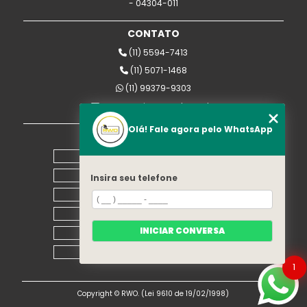
- 04304-011
CONTATO
(11) 5594-7413
(11) 5071-1468
(11) 99379-9303
rwomaquinas@uol.com.br
Olá! Fale agora pelo WhatsApp
MENU
Home
Empresa
Insira seu telefone
Equipamentos
Blog
INICIAR CONVERSA
Contato
Mapa do site
1
Copyright © RWO. (Lei 9610 de 19/02/1998)