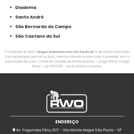
Diadema
Santo André
São Bernardo do Campo
São Caetano do Sul
O conteúdo do texto "
Alugar Andaimes em São Paulo Sé
" é de direito reservado.
Sua reprodução, parcial ou total, mesmo citando nossos links, é proibida sem a
autorização do autor. Crime de violação de direito autoral – artigo 184 do Código
Penal –
Lei 9610/98 - Lei de direitos autorais
.
ENDEREÇO
Av. Fagundes Filho, 1017 - Vila Monte Alegre São Paulo - SP