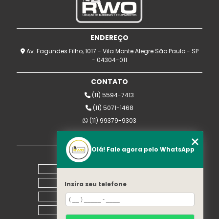
ENDEREÇO
Av. Fagundes Filho, 1017 - Vila Monte Alegre São Paulo - SP
- 04304-011
CONTATO
(11) 5594-7413
(11) 5071-1468
(11) 99379-9303
rwomaquinas@uol.com.br
Olá! Fale agora pelo WhatsApp
MENU
Home
Empresa
Insira seu telefone
Equipamentos
Blog