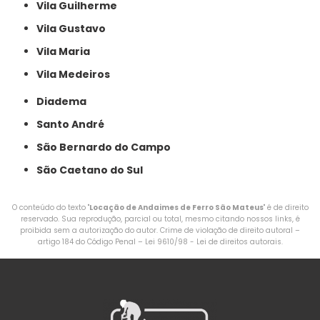
Vila Guilherme
Vila Gustavo
Vila Maria
Vila Medeiros
Diadema
Santo André
São Bernardo do Campo
São Caetano do Sul
O conteúdo do texto "
Locação de Andaimes de Ferro São Mateus
" é de direito
reservado. Sua reprodução, parcial ou total, mesmo citando nossos links, é
proibida sem a autorização do autor. Crime de violação de direito autoral –
artigo 184 do Código Penal –
Lei 9610/98 - Lei de direitos autorais
.