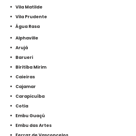
Vila Matilde
Vila Prudente
Água Rasa
Alphaville
Arujá
Barueri
Biritiba Mirim
Caieiras
Cajamar
Carapicuíba
Cotia
Embu Guaçú
Embu das Artes
Ferraz de Vasconcelos