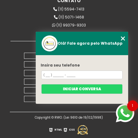
CONTATO
(11) 5594-7413
(11) 5071-1468
(11) 99379-9303
rwomaquinas@uol.com.br
Olá! Fale agora pelo WhatsApp
MENU
Home
Empresa
Insira seu telefone
Equipamentos
Blog
INICIAR CONVERSA
Contato
Mapa do site
1
Copyright © RWO. (Lei 9610 de 19/02/1998)
HTML
CSS