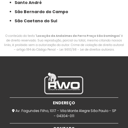
Santo André
São Bernardo do Campo
São Caetano do Sul
O conteúdo do texto "
Locação de Andaimes de Ferro Preço São Domingos
" é
de direito reservado. Sua reprodução, parcial ou total, mesmo citando nossos
links, é proibida sem a autorização do autor. Crime de violação de direito autoral
– artigo 184 do Código Penal –
Lei 9610/98 - Lei de direitos autorais
.
ENDEREÇO
Av. Fagundes Filho, 1017 - Vila Monte Alegre São Paulo - SP
- 04304-011