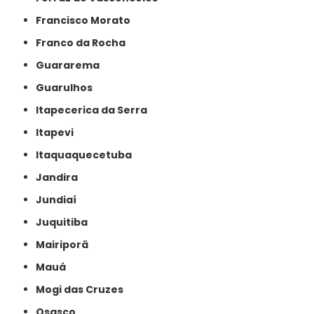
Francisco Morato
Franco da Rocha
Guararema
Guarulhos
Itapecerica da Serra
Itapevi
Itaquaquecetuba
Jandira
Jundiaí
Juquitiba
Mairiporã
Mauá
Mogi das Cruzes
Osasco