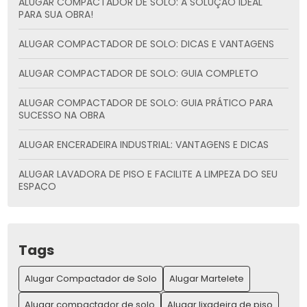
ALUGAR COMPACTADOR DE SOLO: A SOLUÇÃO IDEAL
PARA SUA OBRA!
ALUGAR COMPACTADOR DE SOLO: DICAS E VANTAGENS
ALUGAR COMPACTADOR DE SOLO: GUIA COMPLETO
ALUGAR COMPACTADOR DE SOLO: GUIA PRÁTICO PARA
SUCESSO NA OBRA
ALUGAR ENCERADEIRA INDUSTRIAL: VANTAGENS E DICAS
ALUGAR LAVADORA DE PISO E FACILITE A LIMPEZA DO SEU
ESPAÇO
ALUGAR LAVADORA DE PISO: PRATICIDADE E ECONOMIA
ALUGAR MÁQUINAS PARA CONSTRUÇÃO E AUMENTAR SUA
Tags
PRODUTIVIDADE
Alugar Compactador de Solo
Alugar Martelete
ALUGAR MÁQUINAS PARA CONSTRUÇÃO E AUMENTE SUA
PRODUTIVIDADE
Alugar compactador de solo
Alugar lixadeira de piso